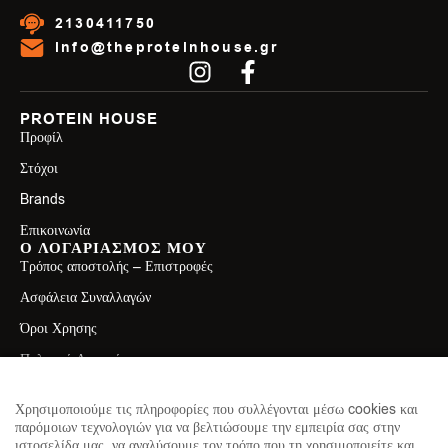
2130411750
info@theproteinhouse.gr
PROTEIN HOUSE
Προφίλ
Στόχοι
Brands
Επικοινωνία
Ο ΛΟΓΑΡΙΑΣΜΟΣ ΜΟΥ
Τρόπος αποστολής – Επιστροφές
Ασφάλεια Συναλλαγών
Όροι Χρησης
Πολιτική Απορρήτου
ΕΠΙΚΟΙΝΩΝΙΑ
Λεωφ. Ελ. Βενιζέλου 71, Καλλιθέα 17671
Χρησιμοποιούμε τις πληροφορίες που συλλέγονται μέσω cookies και
παρόμοιων τεχνολογιών για να βελτιώσουμε την εμπειρία σας στην
2130411750
ιστοσελίδα μας, να αναλύσουμε τον τρόπο που τη χρησιμοποιείτε και