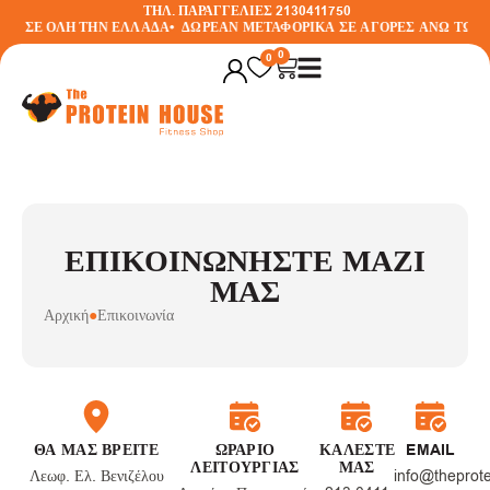
ΤΗΛ. ΠΑΡΑΓΓΕΛΙΕΣ 2130411750
ΛΗ ΣΕ ΟΛΗ ΤΗΝ ΕΛΛΑΔΑ
•
ΔΩΡΕΑΝ ΜΕΤΑΦΟΡΙΚΑ ΣΕ ΑΓΟΡΕΣ ΑΝΩ ΤΩΝ 3
0
0
ΕΠΙΚΟΙΝΩΝΉΣΤΕ ΜΑΖΊ
ΜΑΣ
Αρχική
●
Επικοινωνία
ΘΑ ΜΑΣ ΒΡΕΙΤΕ
ΩΡΑΡΙΟ
ΚΑΛΕΣΤΕ
EMAIL
ΛΕΙΤΟΥΡΓΙΑΣ
ΜΑΣ
Λεωφ. Ελ. Βενιζέλου
info@theprot