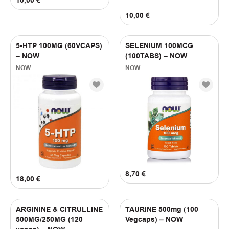
10,00
€
10,00
€
5-HTP 100MG (60VCAPS)
SELENIUM 100MCG
– NOW
(100TABS) – NOW
NOW
NOW
8,70
€
18,00
€
ARGININE & CITRULLINE
TAURINE 500mg (100
500MG/250MG (120
Vegcaps) – NOW