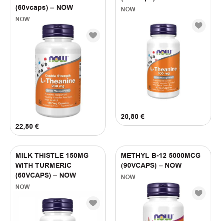
(
3
)
Μπανάνα
(60vcaps) – NOW
NOW
(
3
)
Μπισκότο
NOW
(
3
)
Σοκολάτα
FILTER BY PRICE
8
€
—
33
€
20,80
€
22,80
€
MILK THISTLE 150MG
METHYL B-12 5000MCG
WITH TURMERIC
(90VCAPS) – NOW
(60VCAPS) – NOW
NOW
NOW