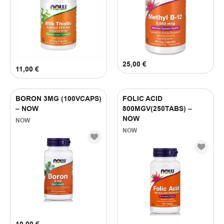
25,00
€
11,00
€
BORON 3MG (100VCAPS)
FOLIC ACID
– NOW
800MGV(250TABS) –
NOW
NOW
NOW