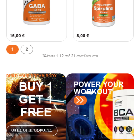
16,00
€
8,00
€
1
2
Βλέπετε
1
-
12
από
21
αποτέλεσματα
BUILD YOUR DREAM BODY
BUY 1
POWER YOUR
WORKOUT
GET 1
FREE
ΟΛΕΣ ΟΙ ΠΡΟΣΦΟΡΕΣ