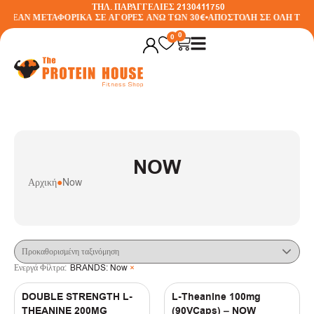
ΤΗΛ. ΠΑΡΑΓΓΕΛΙΕΣ 2130411750
ΡΕΑΝ ΜΕΤΑΦΟΡΙΚΑ ΣΕ ΑΓΟΡΕΣ ΑΝΩ ΤΩΝ 30€
•
ΑΠΟΣΤΟΛΗ ΣΕ ΟΛΗ ΤΗΝ 
Φίλτρα
0
0
Ενεργά Φίλτρα:
BRANDS
:
Now
×
ΔΕΙΤΕ ΤΙΣ ΠΡΟΣΦΟΡΕΣ
NOW
BRANDS
Αρχική
●
Now
(
21
)
Now
ΓΕΥΣΗ
(
2
)
STRAWBERRY
Ενεργά Φίλτρα:
BRANDS
:
Now
×
(
3
)
Βανίλια
DOUBLE STRENGTH L-
L-Theanine 100mg
(
3
)
Καρύδα
THEANINE 200MG
(90VCaps) – NOW