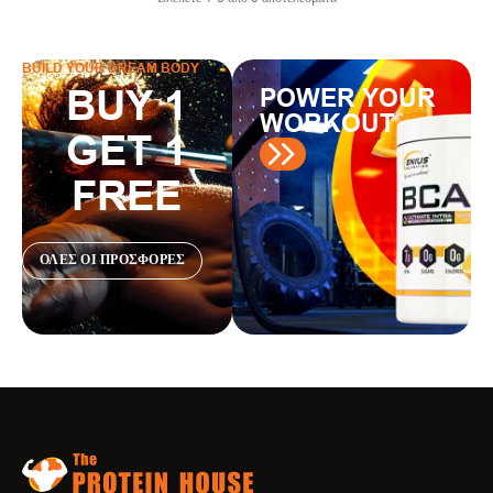
BUILD YOUR DREAM BODY
BUY 1
POWER YOUR
WORKOUT
GET 1
FREE
ΟΛΕΣ ΟΙ ΠΡΟΣΦΟΡΕΣ