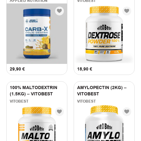
APPLIED NUTRITION
VITOBEST
(
1
)
MILLIONS PINEAPPLE
(
3
)
Unflavoured
(
2
)
Βανίλια
(
2
)
Καρύδα
(
2
)
Μπανάνα
(
2
)
Μπισκότο
(
2
)
Σοκολάτα
FILTER BY PRICE
29,90
€
18,90
€
13
€
—
33
€
100% MALTODEXTRIN
AMYLOPECTIN (2KG) –
(1.5KG) – VITOBEST
VITOBEST
VITOBEST
VITOBEST