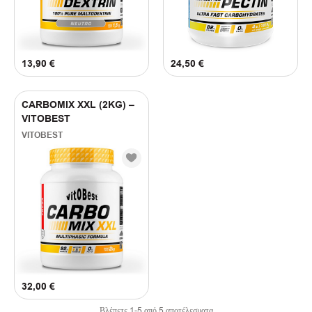
13,90
€
24,50
€
CARBOMIX XXL (2KG) –
VITOBEST
VITOBEST
32,00
€
Βλέπετε
1
-
5
από
5
αποτέλεσματα