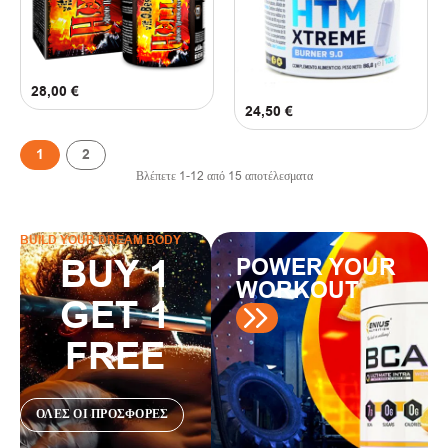
28,00
€
24,50
€
1
2
Βλέπετε
1
-
12
από
15
αποτέλεσματα
BUILD YOUR DREAM BODY
BUY 1
POWER YOUR
WORKOUT
GET 1
FREE
ΟΛΕΣ ΟΙ ΠΡΟΣΦΟΡΕΣ