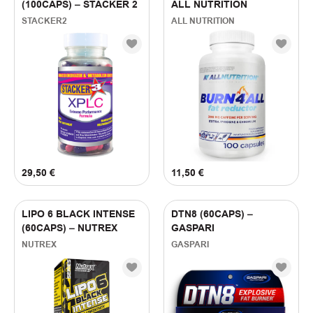
(
2
)
(100CAPS) – STACKER 2
ALL NUTRITION
JNX Sports
(
2
)
Nutrex
STACKER2
ALL NUTRITION
(
3
)
Stacker2
(
1
)
Universal Nutrition / Animal
(
2
)
Vitobest
ΓΕΥΣΗ
(
1
)
BLOOD ORANGE
(
1
)
CHOCOLATE
(
1
)
FRUIT PUNCH
29,50
€
11,50
€
(
1
)
PEACH MANGO
(
1
)
STRAWBERRY
(
1
)
WATERMELON CANDY
LIPO 6 BLACK INTENSE
DTN8 (60CAPS) –
(
5
)
Βανίλια
(60CAPS) – NUTREX
GASPARI
(
5
)
Καρύδα
NUTREX
GASPARI
(
5
)
Μπανάνα
(
5
)
Μπισκότο
(
5
)
Σοκολάτα