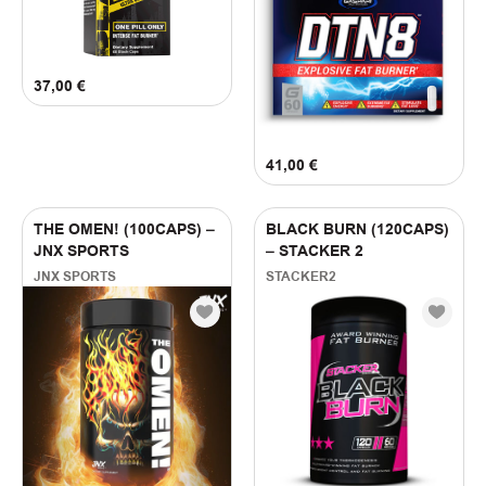
FILTER BY PRICE
11
€
—
71
€
37,00
€
41,00
€
THE OMEN! (100CAPS) –
BLACK BURN (120CAPS)
JNX SPORTS
– STACKER 2
JNX SPORTS
STACKER2