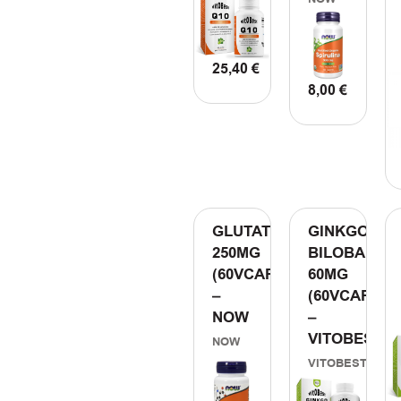
25,40
€
8,00
€
ΠΡΟΣΘΗΚΗ ΣΤΟ ΚΑΛΑΘΙ
ΠΡΟΣΘΗΚΗ Σ
GLUTATHIONE
GINKGO
250MG
BILOBA
(60VCAPS)
60MG
–
(60VCAPS)
NOW
–
VITOBEST
NOW
VITOBEST