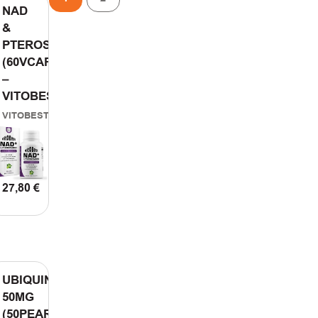
NAD
&
PTEROSTILBENE
(60VCAPS)
–
VITOBEST
VITOBEST
27,80
€
ΠΡΟΣΘΗΚΗ ΣΤΟ ΚΑΛΑΘΙ
ΤΟ ΚΑΛΑΘΙ
UBIQUINOL
50MG
(50PEARLS)