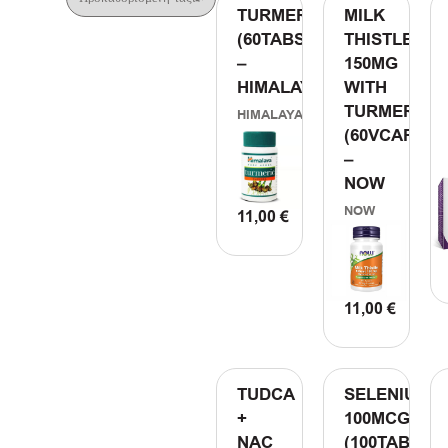
TURMERIC
MILK
(60TABS)
THISTLE
–
150MG
HIMALAYA
WITH
TURMERIC
HIMALAYA
(60VCAPS)
–
NOW
NOW
11,00
€
ΠΡΟΣΘΗΚΗ ΣΤΟ ΚΑΛΑΘΙ
11,00
€
ΠΡΟΣΘΗΚΗ Σ
TUDCA
SELENIUM
+
100MCG
NAC
(100TABS)