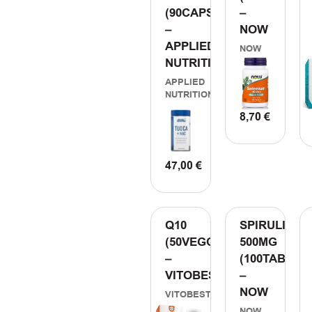
(90CAPS)
–
–
NOW
APPLIED
NOW
NUTRITION
APPLIED
NUTRITION
8,70
€
ΠΡΟΣΘΗΚΗ Σ
47,00
€
ΠΡΟΣΘΗΚΗ ΣΤΟ ΚΑΛΑΘΙ
Q10
SPIRULINA
(50VEGCAPSS)
500MG
–
(100TABS)
VITOBEST
–
NOW
VITOBEST
NOW