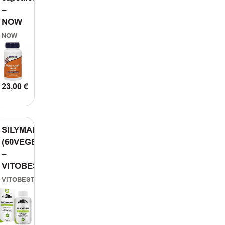
–
NOW
NOW
ΤΟ ΚΑΛΑΘΙ
23,00
€
ΠΡΟΣΘΗΚΗ ΣΤΟ ΚΑΛΑΘΙ
SILYMARIN
(60VEGECAPS)
–
VITOBEST
VITOBEST