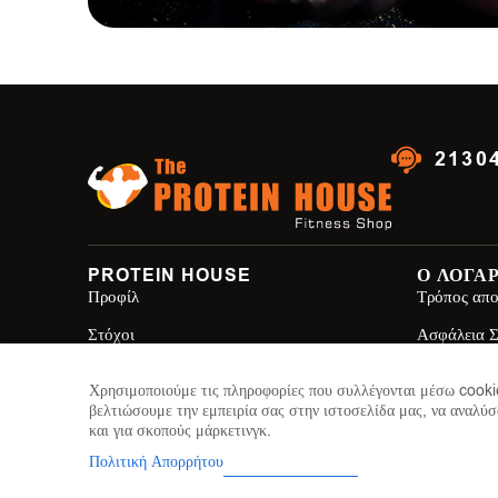
2130
PROTEIN HOUSE
Ο ΛΟΓΑ
Προφίλ
Τρόπος απο
Στόχοι
Ασφάλεια 
Brands
Όροι Χρησ
Χρησιμοποιούμε τις πληροφορίες που συλλέγονται μέσω cookie
Επικοινωνία
Πολιτική Α
βελτιώσουμε την εμπειρία σας στην ιστοσελίδα μας, να αναλύσ
και για σκοπούς μάρκετινγκ.
Κατασκευή Ιστοσελίδων
Web Future
Πολιτική Απορρήτου