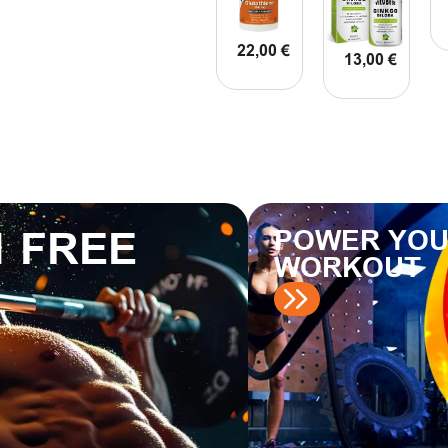
22,00
€
13,00
€
ΠΡΟΣΘΗΚΗ ΣΤΟ ΚΑΛΑΘΙ
ΠΡΟΣΘΗΚΗ Σ
1 FREE
POWER YO
WORKOUT