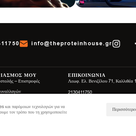
411750
info@theproteinhouse.gr
ΡΙΑΣΜΟΣ ΜΟΥ
ΕΠΙΚΟΙΝΩΝΙΑ
στολής – Επιστροφές
Λεωφ. Ελ. Βενιζέλου 71, Καλλιθέα
Συναλλαγών
2130411750
ης
info@theproteinhouse.gr
s και παρόμοιων τεχνολογιών για να
Περισσότερες
πορρήτου
ουμε τον τρόπο που τη χρησιμοποιείτε