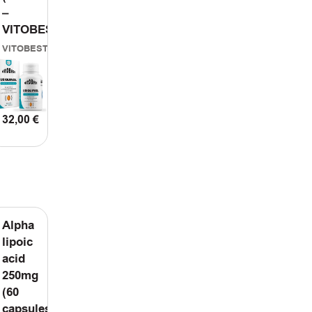
–
VITOBEST
VITOBEST
32,00
€
ΤΟ ΚΑΛΑΘΙ
ΠΡΟΣΘΗΚΗ ΣΤΟ ΚΑΛΑΘΙ
Alpha
lipoic
acid
250mg
(60
capsules)