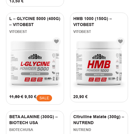
13,50
€
L – GLYCINE 5000 (400G)
HMB 1000 (150G) –
– VITOBEST
VITOBEST
VITOBEST
VITOBEST
11,80
€
9,50
€
20,90
€
SALE
BETA ALANINE (300G) –
Citrulline Malate (300g) –
BIOTECH USA
NUTREND
BIOTECHUSA
NUTREND