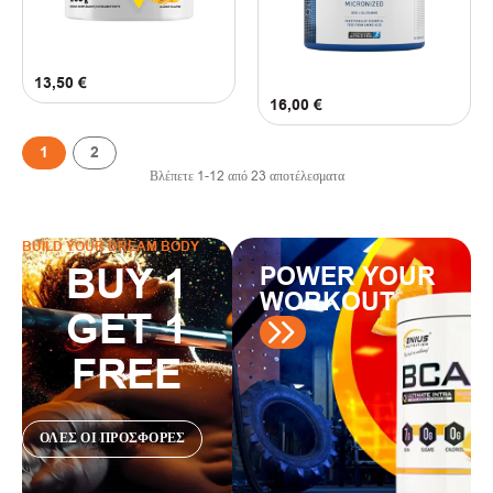
13,50
€
16,00
€
1
2
Βλέπετε
1
-
12
από
23
αποτέλεσματα
BUILD YOUR DREAM BODY
BUY 1
POWER YOUR
WORKOUT
GET 1
FREE
ΟΛΕΣ ΟΙ ΠΡΟΣΦΟΡΕΣ