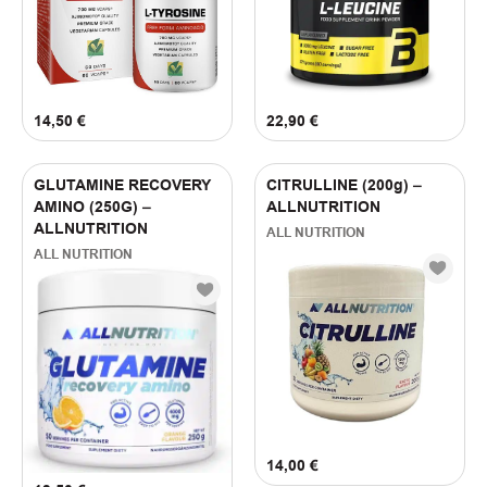
FILTER BY PRICE
(
1
)
Σοκολάτα
(
1
)
Χωρίς Γεύση
9
€
—
34
€
14,50
€
22,90
€
GLUTAMINE RECOVERY
CITRULLINE (200g) –
AMINO (250G) –
ALLNUTRITION
ALLNUTRITION
ALL NUTRITION
ALL NUTRITION
14,00
€