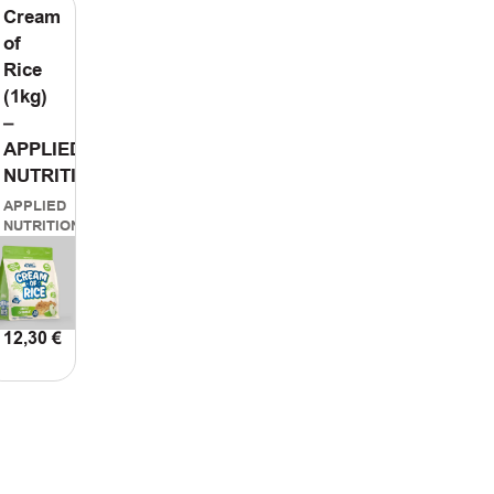
Cream
of
Rice
(1kg)
–
APPLIED
NUTRITION
APPLIED
NUTRITION
12,30
€
ΠΡΟΣΘΗΚΗ
ΣΤΟ
ΚΑΛΑΘΙ