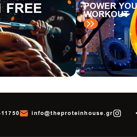
1 FREE
POWER YO
WORKOUT
411750
info@theproteinhouse.gr