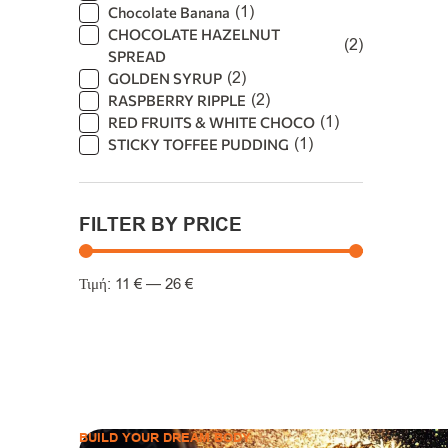
(
1
)
Chocolate Banana
CHOCOLATE HAZELNUT
(
2
)
SPREAD
(
2
)
GOLDEN SYRUP
(
2
)
RASPBERRY RIPPLE
(
1
)
RED FRUITS & WHITE CHOCO
(
1
)
STICKY TOFFEE PUDDING
(
1
)
Toffee Biscuit
(
1
)
VANILLA CINNAMON
FILTER BY PRICE
11
€
—
26
€
BUILD YOUR DREAM BODY