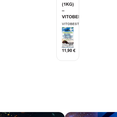
(1KG)
–
VITOBEST
VITOBEST
11,90
€
ΠΡΟΣΘΗΚΗ
ΣΤΟ
ΚΑΛΑΘΙ