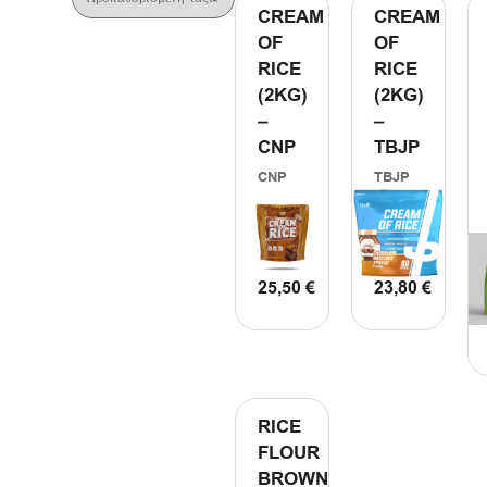
CREAM
CREAM
OF
OF
RICE
RICE
(2KG)
(2KG)
–
–
CNP
TBJP
CNP
TBJP
25,50
€
23,80
€
ΠΡΟΣΘΗΚΗ
ΠΡΟΣΘΗΚΗ
ΣΤΟ
ΣΤΟ
ΚΑΛΑΘΙ
ΚΑΛΑΘΙ
RICE
FLOUR
BROWNIE