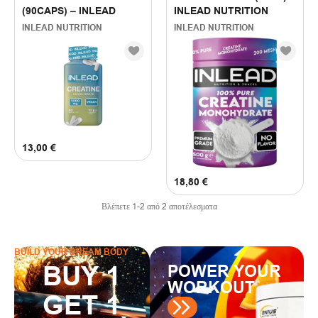
(
1
)
Natural
(90CAPS) – INLEAD
INLEAD NUTRITION
INLEAD NUTRITION
INLEAD NUTRITION
FILTER BY PRICE
13
€
—
23
€
13,00
€
18,80
€
Βλέπετε
1
-
2
από
2
αποτέλεσματα
BUILD YOUR DREAM BODY
BUY 1
POWER YOUR
WORKOUT
GET 1