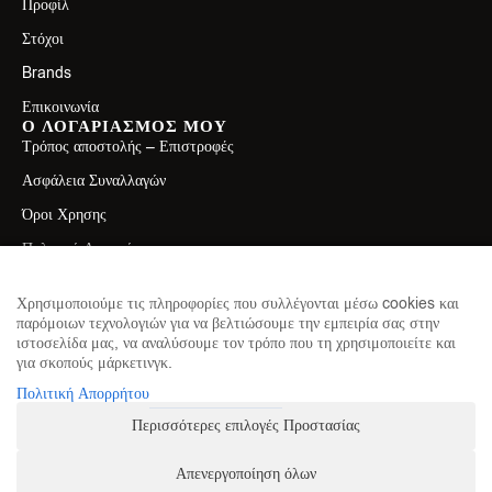
Προφίλ
Στόχοι
Brands
Επικοινωνία
Ο ΛΟΓΑΡΙΑΣΜΟΣ ΜΟΥ
Τρόπος αποστολής – Επιστροφές
Ασφάλεια Συναλλαγών
Όροι Χρησης
Πολιτική Απορρήτου
ΕΠΙΚΟΙΝΩΝΙΑ
Λεωφ. Ελ. Βενιζέλου 71, Καλλιθέα 17671
Χρησιμοποιούμε τις πληροφορίες που συλλέγονται μέσω cookies και
παρόμοιων τεχνολογιών για να βελτιώσουμε την εμπειρία σας στην
2130411750
ιστοσελίδα μας, να αναλύσουμε τον τρόπο που τη χρησιμοποιείτε και
για σκοπούς μάρκετινγκ.
info@theproteinhouse.gr
ΕΓΓΡΑΦΕΙΤΕ ΣΤΟ NEWSLETTER
Πολιτική Απορρήτου
για να μαθαίνετε πρώτοι τα νέα μας
Περισσότερες επιλογές Προστασίας
Απενεργοποίηση όλων
ΕΓΓΡΑΦΗ