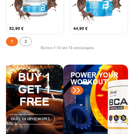
82,90
€
44,90
€
1
2
Βλέπετε
1
-
12
από
13
αποτέλεσματα
BUILD YOUR DREAM BODY
BUY 1
POWER YOUR
WORKOUT
GET 1
FREE
ΟΛΕΣ ΟΙ ΠΡΟΣΦΟΡΕΣ