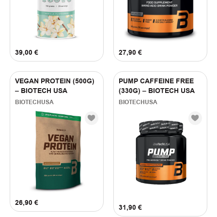
(
1
)
SALTY CARAMEL
(
4
)
STRAWBERRY
(
1
)
TROPICAL FRUIT
(
1
)
Unflavoured
(
2
)
VANILLA
39,00
€
27,90
€
(
1
)
VANILLA COOKIES
(
1
)
WATERMELON
VEGAN PROTEIN (500G)
PUMP CAFFEINE FREE
(
2
)
Βανίλια
– BIOTECH USA
(330G) – BIOTECH USA
(
1
)
Καρύδα
BIOTECHUSA
BIOTECHUSA
(
1
)
Μπανάνα
(
1
)
Μπισκότο
(
2
)
Σοκολάτα
26,90
€
31,90
€