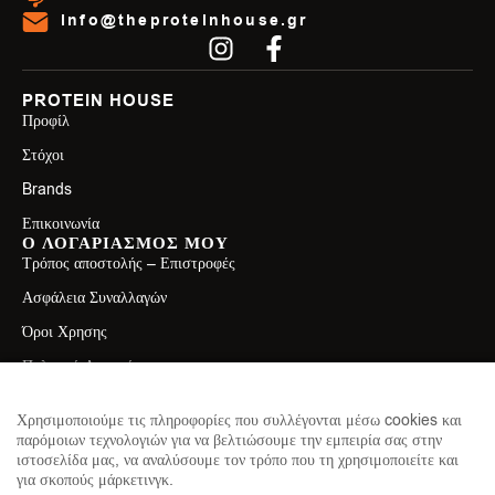
info@theproteinhouse.gr
PROTEIN HOUSE
Προφίλ
Στόχοι
Brands
Επικοινωνία
Ο ΛΟΓΑΡΙΑΣΜΟΣ ΜΟΥ
Τρόπος αποστολής – Επιστροφές
Ασφάλεια Συναλλαγών
Όροι Χρησης
Πολιτική Απορρήτου
ΕΠΙΚΟΙΝΩΝΙΑ
Λεωφ. Ελ. Βενιζέλου 71, Καλλιθέα 17671
Χρησιμοποιούμε τις πληροφορίες που συλλέγονται μέσω cookies και
παρόμοιων τεχνολογιών για να βελτιώσουμε την εμπειρία σας στην
2130411750
ιστοσελίδα μας, να αναλύσουμε τον τρόπο που τη χρησιμοποιείτε και
για σκοπούς μάρκετινγκ.
info@theproteinhouse.gr