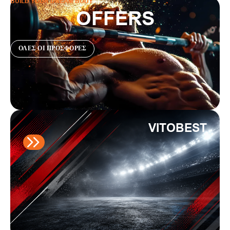
BUILD YOUR DREAM BODY
OFFERS
ΟΛΕΣ ΟΙ ΠΡΟΣΦΟΡΕΣ
VITOBEST