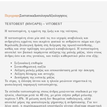
Περιγραφη
Συστατικα
Δοσολογια
Αξιολογησεις
TESTOBEST (90VCAPS) – VITOBEST
Η τεστοστερόνη, η ορμόνη της ζωής και της νεότητας.
Η τεστοστερόνη είναι μία από τις πιο ισχυρές αναβολικές και
ανδρογόνες ορμόνες που εκκρίνει φυσικά το ανθρώπινο σώμα και έχει
θεμελιώδη βιολογική δράση στη διέγερση της πρωτεϊνοσύνθεσης,
καθώς και στην πρόληψη του μυϊκού καταβολισμού. Η τεστοστερόνη
αποτελεί τον βασικό παράγοντα αύξησης της μυϊκής μάζας, τόσο στους
άνδρες όσο και στις γυναίκες, και παίζει καθοριστικό ρόλο στα εξής:
Σεξουαλική επιθυμία
Συναισθηματική ευεξία
Αύξηση μυϊκής μάζας και αποκατάσταση μετά την άσκηση
Αύξηση δύναμης και αντοχής
Διατήρηση της οστικής μάζας
Το στρες, η έλλειψη ύπνου και η ηλικία μειώνουν σημαντικά τη
φυσιολογική παραγωγή τεστοστερόνης.
Τα επίπεδα τεστοστερόνης στους άνδρες μειώνονται σταδιακά με την
ηλικία, ιδιαίτερα μετά τα 40 έτη, με μέσο ετήσιο ρυθμό μείωσης
περίπου 1,6%. Η μείωση αυτή δεν θεωρείται παθολογική, αλλά
αποτελεί μέρος της φυσιολογικής γήρανσης ή ανδρόπαυσης. Για τον
λόγο αυτό, η συμπληρωματική υποστήριξη γίνεται ιδιαίτερα σημαντική