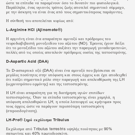
ώστε τα επίπεδα να παραμένουν όσο το δυνατόν πιο φυσιολογικά.
Παράλληλα, ένας υγιεινός τρόπος ζωής αποτελεί σημαντικό σύμμαχο,
με την άσκηση να είναι ένας από τους σημαντικότερους παράγοντες.
Η σύνθεσή του αποτελείται κυρίως από:
L-Arginine HCI (Ajinomoto®)
Η αργινίνη είναι ένα απαραίτητο αμινοξύ και πρόδρομος του
νευροδιαβιβαστή μονοξειδίου του αζώτου (NO). Έρευνες έχουν δείξει
ότι το μονοξείδιο του αζώτου αυξάνει την παραγωγή γοναδοτροπινών,
πολλές από τις οποίες αποτελούν πρόδρομες ουσίες της τεστοστερόνης.
D-Aspartic Acid (DAA)
Το D-ασπαρτικό οξύ (DAA) είναι ένα αμινοξύ που βρίσκεται σε
μεγάλες ποσότητες στην υπόφυση και στους όρχεις και έχει αποδειχθεί
ότι παίζει σημαντικό ρόλο στην παραγωγή και απελευθέρωση της LH
(ωχρινοτρόπου ορμόνης) και της τεστοστερόνης.
Η LH είναι απαραίτητη για τη διατήρηση υγιών επιπέδων
τεστοστερόνης. Όταν τα επίπεδα τεστοστερόνης είναι χαμηλά, η
υπόφυση απελευθερώνει LH, η οποία λειτουργεί ως «μήνυμα» προς
τους όρχεις ώστε να παράγουν περισσότερη τεστοστερόνη
(στεροειδογένεση).
LH-Pro® ξηρό εκχύλισμα Tribulus
Εκχύλισμα από Tribulus terrestris υψηλής ποιότητας με 90%
σαπωνίνες και 40% πρωτοδιοσκίνη.