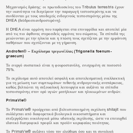
Μηχανισμός δράσης: οι πρωτοδιοσκίνες του Tribulus terrestris έχουν
την ικανότητα να διεγείρουν την παραγωγή τεστοστερόνης και να
συνδέονται με τους υποδοχείς ενδογενούς τεστοστερόνης μέσω της
DHEA (δεϋδροεπιανδροστερόνη).
Η DHEA είναι ορμόνη που παράγεται στα επινεφρίδια και αποτελεί μία
από τις πιο άφθονες στεροειδείς ορμόνες του σώματος. Τα επίπεδά της
μειώνονται με την ηλικία και η πτώση τους σχετίζεται με την εμφάνιση
παθήσεων που σχετίζονται με τη γήρανση.
Androfen® – Εκχύλισμα τριγωνέλλας (Trigonella foenum-
graecum)
Το ενεργό συστατικό είναι η φουροστανόλη, ενισχυμένη σε ποσοστό
75%.
Το εκχύλισμα αυτό αποτελεί ασφαλή και αποτελεσματική εναλλακτική
για τη μείωση των συμπτωμάτων πιθανής ανδρογονικής ανεπάρκειας,
καθώς βελτιώνει τη σεξουαλική λειτουργία και αυξάνει τα επίπεδα
τεστοστερόνης στον ορό υγιών μεσήλικων και ηλικιωμένων ανδρών.
PrimaVie®
Το PrimaVie® προέρχεται από βελτιστοποιημένη εκχύλιση shilajit που
συλλέγεται από διαφορετικά βιολογικά οικοσυστήματα και
επεξεργάζεται οικολογικά μέσω υδατικής εκχύλισης, ώστε να επιτευχθεί
ιδανικό διατροφικό προφίλ και προϊόν κορυφαίας ποιότητας.
Το PrimaVie® αυξάνει τόσο την ελεύθερη όσο και τη συνολική