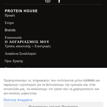
PROTEIN HOUSE
Προφίλ
Στόχοι
Brands
Επικοινωνία
Ο ΛΟΓΑΡΙΑΣΜΟΣ ΜΟΥ
Τρόπος αποστολής – Επιστροφές
Ασφάλεια Συναλλαγών
Όροι Χρησης
Πολιτική Απορρήτου
ΕΠΙΚΟΙΝΩΝΙΑ
Λεωφ. Ελ. Βενιζέλου 71, Καλλιθέα 17671
Χρησιμοποιούμε τις πληροφορίες που συλλέγονται μέσω cookies και
παρόμοιων τεχνολογιών για να βελτιώσουμε την εμπειρία σας στην
2130411750
ιστοσελίδα μας, να αναλύσουμε τον τρόπο που τη χρησιμοποιείτε και
για σκοπούς μάρκετινγκ.
info@theproteinhouse.gr
ΕΓΓΡΑΦΕΙΤΕ ΣΤΟ NEWSLETTER
Πολιτική Απορρήτου
για να μαθαίνετε πρώτοι τα νέα μας
Περισσότερες επιλογές Προστασίας