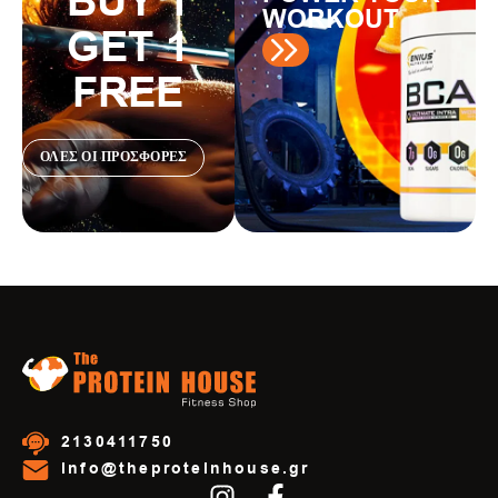
BUY 1
WORKOUT
GET 1
FREE
ΟΛΕΣ ΟΙ ΠΡΟΣΦΟΡΕΣ
2130411750
info@theproteinhouse.gr