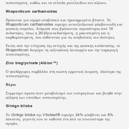
τεστοστερόνη, καθώς και τα επίπεδα μονοξειδίου του αζώτου.
Rhaponticum carthamoides
Πρόκειται για ισχυρό αναβολικό και προσαρμογόνο βότανο. Το
Rhaponticum carthamoides περιέχει αντιοξειδωτικά φλαβονοειδή και
φυσικές στερόλες. Ανάμεσά τους βρίσκονται περισσότερες από 10
εκδυστέρες, όπως η 20-βήτα-εκδυστέρονη, η μακιστερόνη και η
καρθαμοστερόνη, που ευθύνονται για τις αναβολικές του ιδιότητες.
Εκτός από την ενίσχυση της αντοχής και της φυσικής κατάστασης, το
Rhaponticum διεγείρει τη σεξουαλική λειτουργία και την παραγωγή
τεστοστερόνης.
Zinc bisglycinate (Albion™)
Ο ψευδάργυρος συμβάλλει στη σωστή ορμονική έκκριση, ιδιαίτερα της
τεστοστερόνης.
Βόριο
Συμμετέχει άμεσα στον μεταβολισμό των οιστρογόνων και βοηθά στην
αύξηση των επιπέδων τεστοστερόνης.
Ginkgo biloba
Το Ginkgo biloba της Vitobest® περιέχει 24% φλαβόνες και 6%
λακτόνες, γεγονός που το καθιστά ένα από τα ποιοτικότερα της
αγοράς.