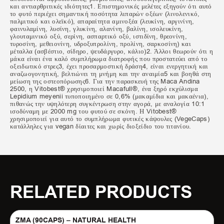
και αντιαρθριτικές ιδιότητες1.
Επιστημονικές μελέτες εξηγούν ότι αυτό
το φυτό περιέχει σημαντική ποσότητα λιπαρών οξέων (λινολενικό,
παλμιτικό και ολεϊκό), απαραίτητα αμινοξέα (λευκίνη, αργινίνη,
φαινυλαμίνη, λυσίνη, γλυκίνη, αλανίνη, βαλίνη, ισολευκίνη,
γλουταμινικό οξύ, σερίνη, ασπαρτικό οξύ, ιστιδίνη, θρεονίνη,
τυροσίνη, μεθειονίνη, υδροξυπρολίνη, προλίνη, σαρκοσίνη) και
μέταλλα (ασβέστιο, σίδηρο, ψευδάργυρο, κάλιο)2.
Άλλοι θεωρούν ότι η
μάκα είναι ένα καλό συμπλήρωμα διατροφής που προστατεύει από το
οξειδωτικό στρες3, έχει προσαρμοστική δράση4, είναι ενεργητική και
αναζωογονητική, βελτιώνει τη μνήμη και την αναιμία5 και βοηθά στη
μείωση της οστεοπόρωσης6.
Για την παρασκευή της Maca Andina
2500, η ​​Vitobest® χρησιμοποιεί Macafull®, ένα ξηρό εκχύλισμα
Lepidium meyenii τυποποιημένο σε 0,6% (μακαμίδια και μακαένια),
πιθανώς την υψηλότερη συγκέντρωση στην αγορά, με αναλογία 10:1
ισοδύναμη με 2000 mg του φυτού σε σκόνη.
Η Vitobest®
χρησιμοποιεί για αυτό το συμπλήρωμα φυτικές κάψουλες (VegeCaps)
κατάλληλες για vegan δίαιτες και χωρίς διοξείδιο του τιτανίου.
RELATED PRODUCTS
ZMA (90CAPS) – NATURAL HEALTH