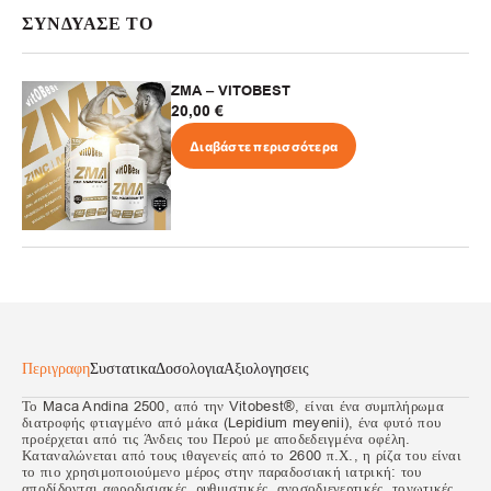
ΣΥΝΔΥΑΣΕ ΤΟ
ZMA – VITOBEST
20,00
€
Διαβάστε περισσότερα
Περιγραφη
Συστατικα
Δοσολογια
Αξιολογησεις
Το Maca Andina 2500, από την Vitobest®, είναι ένα συμπλήρωμα
διατροφής φτιαγμένο από μάκα (Lepidium meyenii), ένα φυτό που
προέρχεται από τις Άνδεις του Περού με αποδεδειγμένα οφέλη.
Καταναλώνεται από τους ιθαγενείς από το 2600 π.Χ., η ρίζα του είναι
το πιο χρησιμοποιούμενο μέρος στην παραδοσιακή ιατρική: του
αποδίδονται αφροδισιακές, ρυθμιστικές, ανοσοδιεγερτικές, τονωτικές