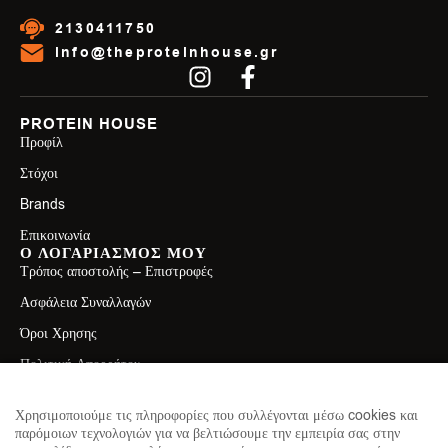
2130411750
info@theproteinhouse.gr
PROTEIN HOUSE
Προφίλ
Στόχοι
Brands
Επικοινωνία
Ο ΛΟΓΑΡΙΑΣΜΟΣ ΜΟΥ
Τρόπος αποστολής – Επιστροφές
Ασφάλεια Συναλλαγών
Όροι Χρησης
Πολιτική Απορρήτου
ΕΠΙΚΟΙΝΩΝΙΑ
Λεωφ. Ελ. Βενιζέλου 71, Καλλιθέα 17671
Χρησιμοποιούμε τις πληροφορίες που συλλέγονται μέσω cookies και
παρόμοιων τεχνολογιών για να βελτιώσουμε την εμπειρία σας στην
2130411750