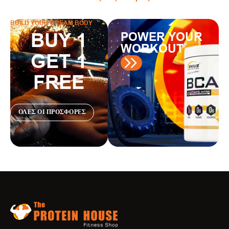
BUILD YOUR DREAM BODY
BUY 1
POWER YOUR
WORKOUT
GET 1
FREE
ΟΛΕΣ ΟΙ ΠΡΟΣΦΟΡΕΣ