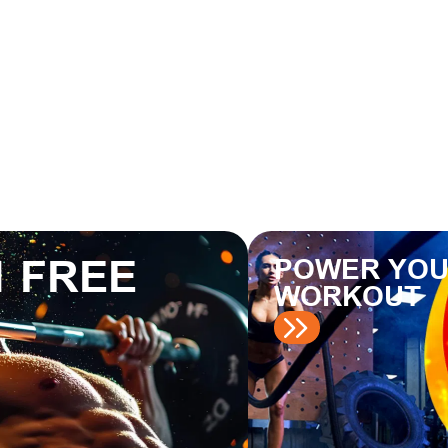
1 FREE
POWER YO
WORKOUT