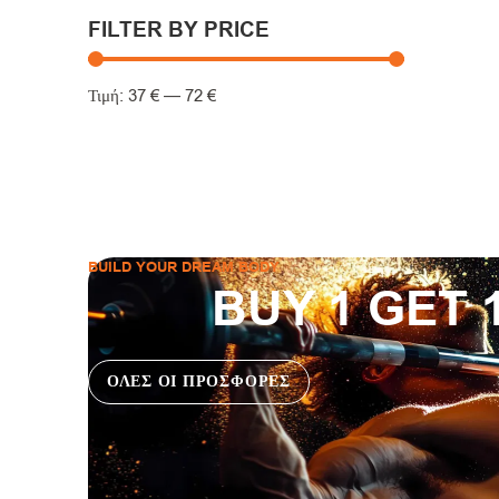
FILTER BY PRICE
37
€
—
72
€
BUILD YOUR DREAM BODY
BUY 1 GET 
ΟΛΕΣ ΟΙ ΠΡΟΣΦΟΡΕΣ