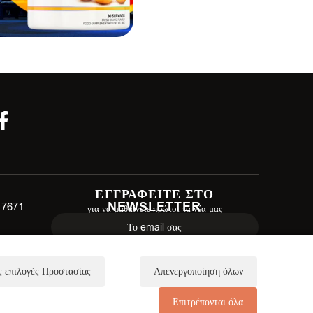
ΕΓΓΡΑΦΕΙΤΕ ΣΤΟ
NEWSLETTER
 17671
για να μαθαίνετε πρώτοι τα νέα μας
ΕΓΓΡΑΦΗ
 επιλογές Προστασίας
Απενεργοποίηση όλων
Επιτρέπονται όλα