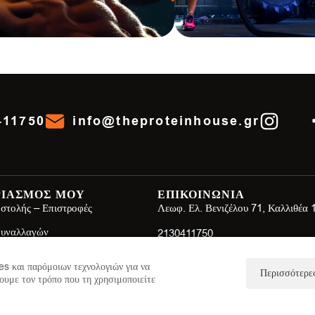
411750
info@theproteinhouse.gr
ΡΙΑΣΜΟΣ ΜΟΥ
ΕΠΙΚΟΙΝΩΝΙΑ
στολής – Επιστροφές
Λεωφ. Ελ. Βενιζέλου 71, Καλλιθέα
Συναλλαγών
2130411750
ης
info@theproteinhouse.gr
s και παρόμοιων τεχνολογιών για να
Περισσότερες
ουμε τον τρόπο που τη χρησιμοποιείτε
πορρήτου