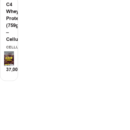
C4
Whey
IN
Protein
(759g)
–
COR
Cellucor
OR
CELLUCOR
37,00
€
ΗΚΗ
ΠΡΟΣΘΗΚΗ
ΣΤΟ
ΚΑΛΑΘΙ