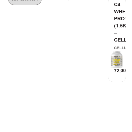
C4
WHEY
PROTE
(1.5KG)
–
CELLU
CELLUC
72,00
€
ΠΡΟΣΘ
ΣΤΟ
ΚΑΛΑΘΙ