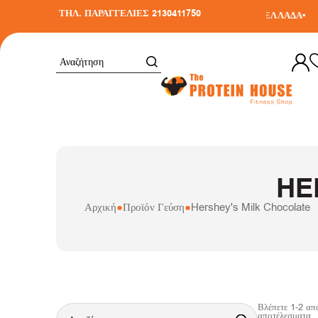
ΤΗΛ. ΠΑΡΑΓΓΕΛΙΕΣ 2130411750
Α ΣΕ ΑΓΟΡΕΣ ΑΝΩ ΤΩΝ 30€
•
ΑΠΟΣΤΟΛΗ ΣΕ ΟΛΗ ΤΗΝ ΕΛΛΑΔΑ
•
Δ
HE
Αρχική
●
Προϊόν Γεύση
●
Hershey's Milk Chocolate
Βλέπετε
1
-
2
απ
αποτέλεσματα