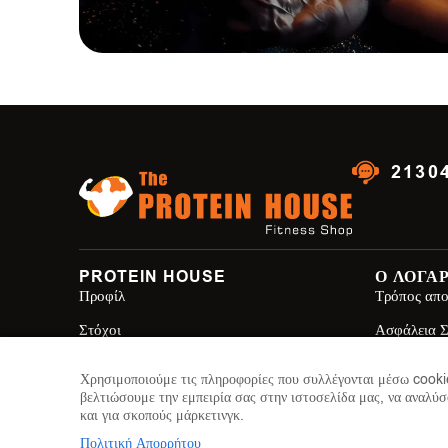
2130
PROTEIN HOUSE
Ο ΛΟΓΑ
Προφίλ
Τρόπος απο
Στόχοι
Ασφάλεια 
Brands
Όροι Χρησ
Χρησιμοποιούμε τις πληροφορίες που συλλέγονται μέσω cookie
βελτιώσουμε την εμπειρία σας στην ιστοσελίδα μας, να αναλύσ
Επικοινωνία
Πολιτική Α
και για σκοπούς μάρκετινγκ.
Κατασκευή Ιστοσελίδων
Web Future
Πολιτική Απορρήτου