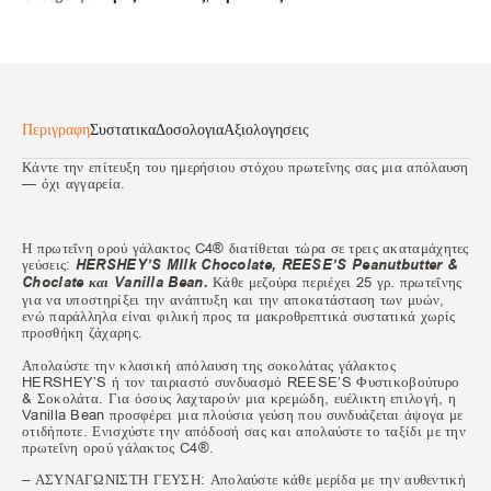
Περιγραφη
Συστατικα
Δοσολογια
Αξιολογησεις
Κάντε την επίτευξη του ημερήσιου στόχου πρωτεΐνης σας μια απόλαυση
— όχι αγγαρεία.
Η πρωτεΐνη ορού γάλακτος C4® διατίθεται τώρα σε τρεις ακαταμάχητες
γεύσεις:
HERSHEY’S MIlk Chocolate, REESE’S Peanutbutter &
Choclate και Vanilla Bean.
Κάθε μεζούρα περιέχει 25 γρ. πρωτεΐνης
για να υποστηρίξει την ανάπτυξη και την αποκατάσταση των μυών,
ενώ παράλληλα είναι φιλική προς τα μακροθρεπτικά συστατικά χωρίς
προσθήκη ζάχαρης.
Απολαύστε την κλασική απόλαυση της σοκολάτας γάλακτος
HERSHEY’S ή τον ταιριαστό συνδυασμό REESE’S Φυστικοβούτυρο
& Σοκολάτα. Για όσους λαχταρούν μια κρεμώδη, ευέλικτη επιλογή, η
Vanilla Bean προσφέρει μια πλούσια γεύση που συνδυάζεται άψογα με
οτιδήποτε. Ενισχύστε την απόδοσή σας και απολαύστε το ταξίδι με την
πρωτεΐνη ορού γάλακτος C4®.
– ΑΣΥΝΑΓΩΝΙΣΤΗ ΓΕΥΣΗ: Απολαύστε κάθε μερίδα με την αυθεντική