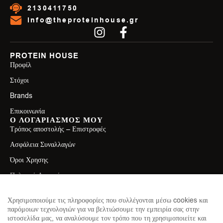
2130411750
info@theproteinhouse.gr
PROTEIN HOUSE
Προφίλ
Στόχοι
Brands
Επικοινωνία
Ο ΛΟΓΑΡΙΑΣΜΟΣ ΜΟΥ
Τρόπος αποστολής – Επιστροφές
Ασφάλεια Συναλλαγών
Όροι Χρησης
Πολιτική Απορρήτου
ΕΠΙΚΟΙΝΩΝΙΑ
Λεωφ. Ελ. Βενιζέλου 71, Καλλιθέα 17671
Χρησιμοποιούμε τις πληροφορίες που συλλέγονται μέσω cookies και
παρόμοιων τεχνολογιών για να βελτιώσουμε την εμπειρία σας στην
2130411750
ιστοσελίδα μας, να αναλύσουμε τον τρόπο που τη χρησιμοποιείτε και