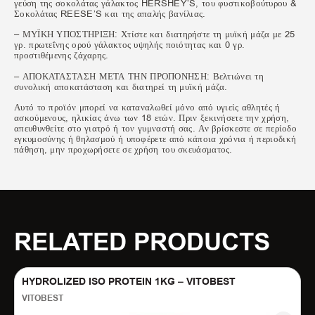
γεύση της σοκολάτας γάλακτος HERSHEY’S, του φυστικοβούτυρου &
Σοκολάτας REESE’S και της απαλής βανίλιας.
– ΜΥΪΚΗ ΥΠΟΣΤΗΡΙΞΗ: Χτίστε και διατηρήστε τη μυϊκή μάζα με 25
γρ. πρωτεΐνης ορού γάλακτος υψηλής ποιότητας και 0 γρ.
προστιθέμενης ζάχαρης.
– ΑΠΟΚΑΤΑΣΤΑΣΗ ΜΕΤΑ ΤΗΝ ΠΡΟΠΟΝΗΣΗ: Βελτιώνει τη
συνολική αποκατάσταση και διατηρεί τη μυϊκή μάζα.
Αυτό το προϊόν μπορεί να καταναλωθεί μόνο από υγιείς αθλητές ή
ασκούμενους, ηλικίας άνω των 18 ετών. Πριν ξεκινήσετε την χρήση,
απευθυνθείτε στο γιατρό ή τον γυμναστή σας. Αν βρίσκεστε σε περίοδο
εγκυμοσύνης ή θηλασμού ή υποφέρετε από κάποια χρόνια ή περιοδική
πάθηση, μην προχωρήσετε σε χρήση του σκευάσματος.
RELATED PRODUCTS
HYDROLIZED ISO PROTEIN 1KG – VITOBEST
VITOBEST