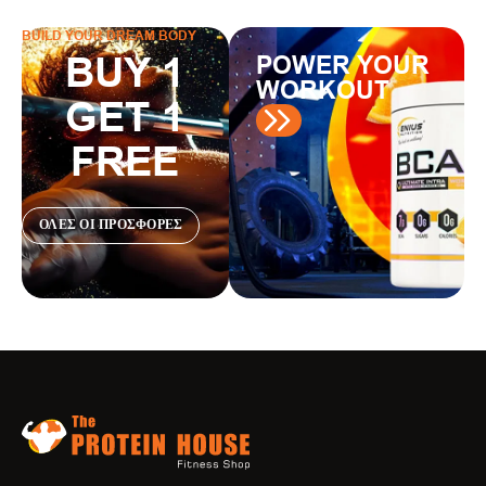
BUILD YOUR DREAM BODY
BUY 1
POWER YOUR
WORKOUT
GET 1
FREE
ΟΛΕΣ ΟΙ ΠΡΟΣΦΟΡΕΣ