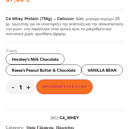
C4 Whey Protein (759g) – Cellucor:
Κάθε μεζούρα περιέχει 25
γρ. πρωτεΐνης για να υποστηρίξει την ανάπτυξη και την αποκατάσταση
των μυών, ενώ παράλληλα είναι φιλική προς τα μακροθρεπτικά
συστατικά χωρίς προσθήκη ζάχαρης.
Γεύση
Hershey's Milk Chocolate
Reese's Peanut Butter & Chocolate
VANILLA BEAN
-
+
ΠΡΟΣΘΉΚΗ ΣΤΟ ΚΑΛΆΘΙ
C4_WHEY
SKU:
,
Category:
Ορός Γάλακτος
Πρωτεΐνες