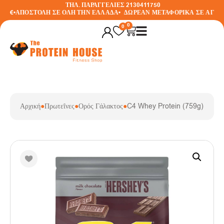
ΤΗΛ. ΠΑΡΑΓΓΕΛΙΕΣ 2130411750
30€
•
ΑΠΟΣΤΟΛΗ ΣΕ ΟΛΗ ΤΗΝ ΕΛΛΑΔΑ
•
ΔΩΡΕΑΝ ΜΕΤΑΦΟΡΙΚΑ ΣΕ ΑΓΟΡΕΣ
0
0
Αρχική
●
Πρωτεΐνες
●
Ορός Γάλακτος
●
C4 Whey Protein (759g) – Cel