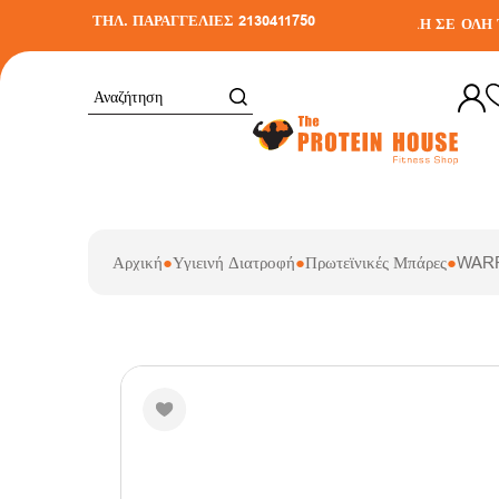
ΤΗΛ. ΠΑΡΑΓΓΕΛΙΕΣ 2130411750
Ν ΜΕΤΑΦΟΡΙΚΑ ΣΕ ΑΓΟΡΕΣ ΑΝΩ ΤΩΝ 30€
•
ΑΠΟΣΤΟΛΗ ΣΕ ΟΛΗ ΤΗ
Αρχική
●
Υγιεινή Διατροφή
●
Πρωτεϊνικές Μπάρες
●
WARR