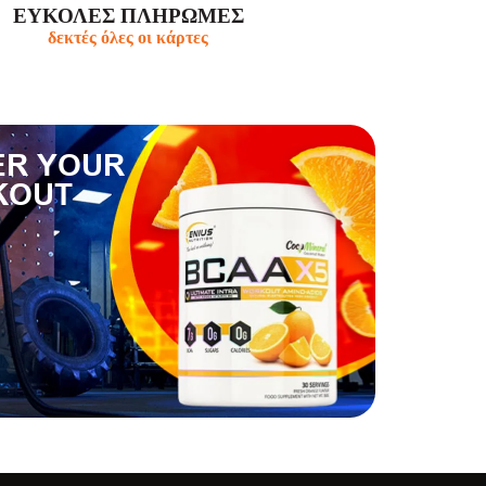
ΕΥΚΟΛΕΣ ΠΛΗΡΩΜΕΣ
δεκτές όλες οι κάρτες
R YOUR
KOUT