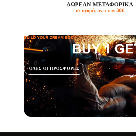
ΔΩΡΕΑΝ ΜΕΤΑΦΟΡΙΚΑ
σε αγορές άνω των 30€
BUILD YOUR DREAM BODY
BUY 1 GE
ΟΛΕΣ ΟΙ ΠΡΟΣΦΟΡΕΣ