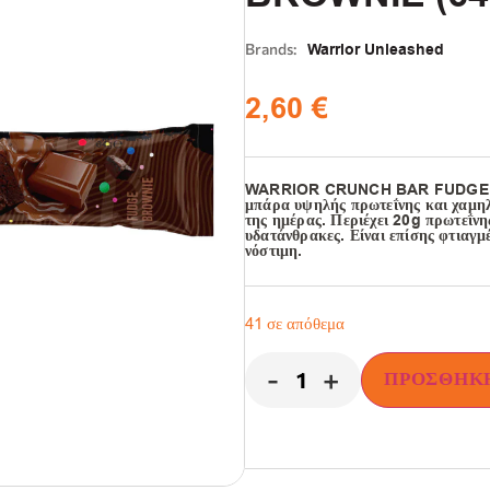
Brands:
Warrior Unleashed
2,60
€
WARRIOR CRUNCH BAR FUDGE
μπάρα υψηλής πρωτεΐνης και χαμηλ
της ημέρας. Περιέχει 20g πρωτεΐνη
υδατάνθρακες. Είναι επίσης φτιαγμ
νόστιμη.
41 σε απόθεμα
-
+
ΠΡΟΣΘΉΚΗ