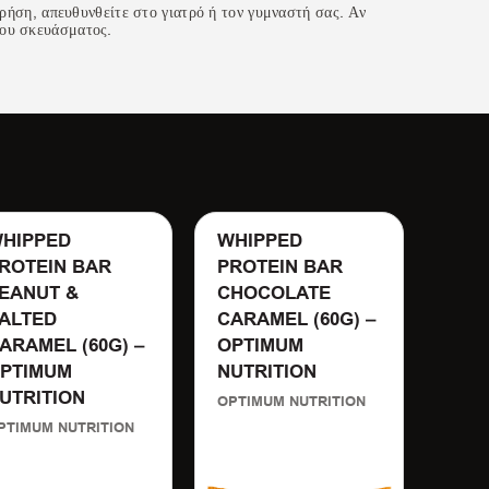
χρήση, απευθυνθείτε στο γιατρό ή τον γυμναστή σας. Αν
του σκευάσματος.
HIPPED
WHIPPED
WAR
ROTEIN BAR
PROTEIN BAR
CRU
EANUT &
CHOCOLATE
WHI
ALTED
CARAMEL (60G) –
CHO
ARAMEL (60G) –
OPTIMUM
CRIS
PTIMUM
NUTRITION
WARR
UTRITION
OPTIMUM NUTRITION
PTIMUM NUTRITION