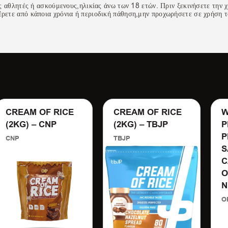
ς αθλητές ή ασκούμενους,ηλικίας άνω των 18 ετών. Πριν ξεκινήσετε την 
ρετε από κάποια χρόνια ή περιοδική πάθηση,μην προχωρήσετε σε χρήση 
CREAM OF RICE
CREAM OF RICE
W
(2KG) – CNP
(2KG) – TBJP
P
P
CNP
TBJP
S
C
O
N
O