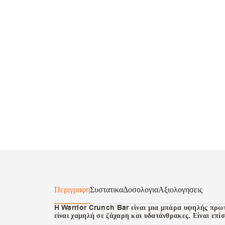
Περιγραφη
Συστατικα
Δοσολογια
Αξιολογησεις
H Warrior Crunch Bar είναι μια μπάρα υψηλής πρωτε
είναι χαμηλή σε ζάχαρη και υδατάνθρακες. Είναι επί