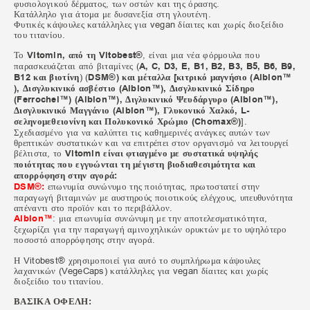
φυσιολογικού δέρματος, των οστών και της όρασης.
Κατάλληλο για άτομα με δυσανεξία στη γλουτένη.
Φυτικές κάψουλες κατάλληλες για vegan δίαιτες και χωρίς διοξείδιο
του τιτανίου.
Το
Vitomin, από τη Vitobest®
, είναι μια νέα φόρμουλα που
παρασκευάζεται από βιταμίνες (
A, C, D3, E, B1, B2, B3, B5, B6, B9,
B12 και βιοτίνη
) (
DSM®) και μέταλλα [κιτρικό μαγνήσιο (Albion™
), Δισγλυκινικό ασβέστιο (Albion™), Δισγλυκινικό Σίδηρο
(Ferrochel™) (Albion™), Διγλυκινικό Ψευδάργυρο (Albion™),
Δισγλυκινικό Μαγγάνιο (Albion™), Γλυκονικό Χαλκό, L-
σεληνομεθειονίνη και Πολυκονικό Χρώμιο (Chomax®)
].
Σχεδιασμένο για να καλύπτει τις καθημερινές ανάγκες αυτών των
θρεπτικών συστατικών και να επιτρέπει στον οργανισμό να λειτουργεί
βέλτιστα, το
Vitomin είναι φτιαγμένο με συστατικά υψηλής
ποιότητας που εγγυώνται τη μέγιστη βιοδιαθεσιμότητα και
απορρόφηση στην αγορά:
DSM®:
επωνυμία συνώνυμο της ποιότητας, πρωτοστατεί στην
παραγωγή βιταμινών με αυστηρούς ποιοτικούς ελέγχους, υπευθυνότητα
απέναντι στο προϊόν και το περιβάλλον.
Albion™
: μια επωνυμία συνώνυμη με την αποτελεσματικότητα,
ξεχωρίζει για την παραγωγή αμινοχηλικών ορυκτών με το υψηλότερο
ποσοστό απορρόφησης στην αγορά.
Η Vitobest® χρησιμοποιεί για αυτό το συμπλήρωμα κάψουλες
λαχανικών (VegeCaps) κατάλληλες για vegan δίαιτες και χωρίς
διοξείδιο του τιτανίου.
ΒΑΣΙΚΑ ΟΦΕΛΗ: