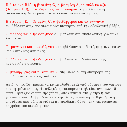
Η βιταμίνη Β12, η ​​βιταμίνη C, η βιταμίνη Α, το φυλλικό οξύ
(βιταμίνη Β9), ο ψευδάργυρος και ο σίδηρος
συμβάλλουν στη
φυσιολογική λειτουργία του ανοσοποιητικού συστήματος.
Η βιταμίνη Ε, η βιταμίνη C, ο ψευδάργυρος και το μαγγάνιο
συμβάλλουν στην προστασία των κυττάρων από την οξειδωτική βλάβη.
Ο σίδηρος και ο ψευδάργυρος
συμβάλλουν στη φυσιολογική γνωστική
λειτουργία.
Το μαγγάνιο και ο ψευδάργυρος
συμβάλλουν στη διατήρηση των οστών
υπό κανονικές συνθήκες.
Ο σίδηρος και ο ψευδάργυρος
συμβάλλουν στη διαδικασία της
κυτταρικής διαίρεσης.
Ο ψευδάργυρος και η βιταμίνη Α
συμβάλλουν στη διατήρηση της
όρασης υπό κανονικές συνθήκες.
Αυτό το προϊόν, μπορεί να καταναλωθεί μετά από σύσταση του γιατρού
σας, ή μόνο από υγιείς αθλητές ή ασκούμενους,ηλικίας άνω των 18
ετών. Πριν ξεκινήσετε την χρήση, απευθυνθείτε στο γιατρό ή τον
γυμναστή σας. Αν βρίσκεστε σε περίοδο εγκυμοσύνης ή θηλασμού ή
υποφέρετε από κάποια χρόνια ή περιοδική πάθηση,μην προχωρήσετε
σε χρήση του σκευάσματος.