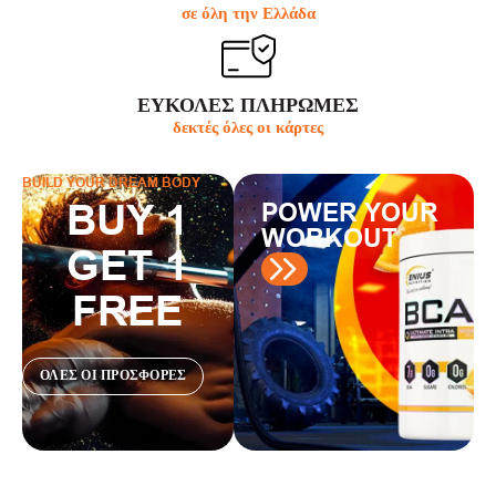
σε όλη την Ελλάδα
ΕΥΚΟΛΕΣ ΠΛΗΡΩΜΕΣ
δεκτές όλες οι κάρτες
BUILD YOUR DREAM BODY
BUY 1
POWER YOUR
WORKOUT
GET 1
FREE
ΟΛΕΣ ΟΙ ΠΡΟΣΦΟΡΕΣ