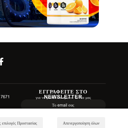
ΕΓΓΡΑΦΕΙΤΕ ΣΤΟ
NEWSLETTER
 17671
για να μαθαίνετε πρώτοι τα νέα μας
ΕΓΓΡΑΦΗ
 επιλογές Προστασίας
Απενεργοποίηση όλων