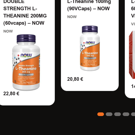
DOUBLE
L-Theanine 100mg
L
STRENGTH L-
(90VCaps) – NOW
6
THEANINE 200MG
V
NOW
(60vcaps) – NOW
V
NOW
20,80
€
1
ΠΡΟΣΘΗΚΗ ΣΤΟ ΚΑΛΑΘΙ
22,80
€
Π
ΠΡΟΣΘΗΚΗ ΣΤΟ ΚΑΛΑΘΙ
1
2
3
4
5
6