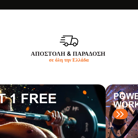
ΑΠΟΣΤΟΛΗ & ΠΑΡΆΔΟΣΗ
σε όλη την Ελλάδα
T 1 FREE
POWE
WOR