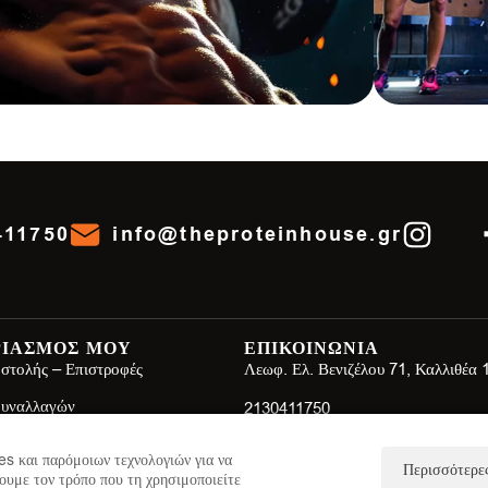
411750
info@theproteinhouse.gr
ΡΙΑΣΜΟΣ ΜΟΥ
ΕΠΙΚΟΙΝΩΝΙΑ
στολής – Επιστροφές
Λεωφ. Ελ. Βενιζέλου 71, Καλλιθέα
Συναλλαγών
2130411750
ης
info@theproteinhouse.gr
s και παρόμοιων τεχνολογιών για να
Περισσότερες
ουμε τον τρόπο που τη χρησιμοποιείτε
πορρήτου