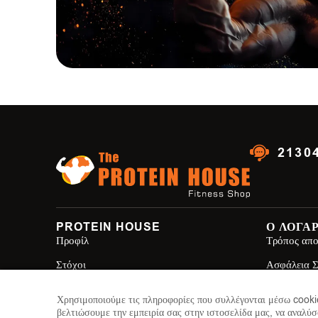
2130
PROTEIN HOUSE
Ο ΛΟΓΑ
Προφίλ
Τρόπος απο
Στόχοι
Ασφάλεια 
Brands
Όροι Χρησ
Χρησιμοποιούμε τις πληροφορίες που συλλέγονται μέσω cookie
βελτιώσουμε την εμπειρία σας στην ιστοσελίδα μας, να αναλύσ
Επικοινωνία
Πολιτική Α