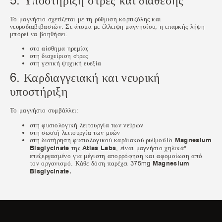
5. Υποστήριξη στρες και διάθεσης
Το μαγνήσιο σχετίζεται με τη ρύθμιση κορτιζόλης και
νευροδιαβιβαστών. Σε άτομα με έλλειψη μαγνησίου, η επαρκής λήψη
μπορεί να βοηθήσει:
στο αίσθημα ηρεμίας
στη διαχείριση στρες
στη γενική ψυχική ευεξία
6. Καρδιαγγειακή και νευρική
υποστήριξη
Το μαγνήσιο συμβάλλει:
στη φυσιολογική λειτουργία των νεύρων
στη σωστή λειτουργία των μυών
στη διατήρηση φυσιολογικού καρδιακού ρυθμούΤο
Magnesium
Bisglycinate
της
Atlas Labs
, είναι μαγνήσιο χηλικά*
επεξεργασμένο για μέγιστη απορρόφηση και αφομοίωση από
τον οργανισμό. Κάθε δόση παρέχει 375mg
Magnesium
Bisglycinate.