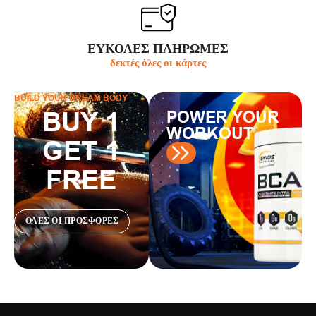
ΕΥΚΟΛΕΣ ΠΛΗΡΩΜΕΣ
δεκτές όλες οι κάρτες
BUILD YOUR DREAM BODY
BUY 1
POWER YOUR
WORKOUT
GET 1
FREE
ΟΛΕΣ ΟΙ ΠΡΟΣΦΟΡΕΣ