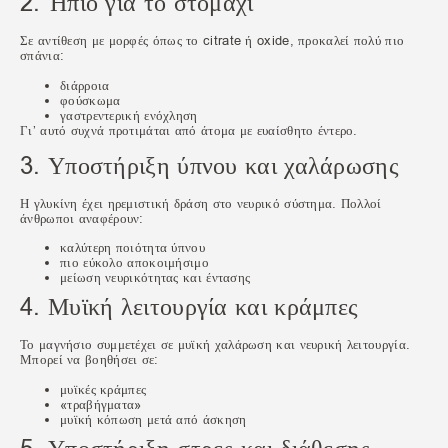
2. Ήπιο για το στομάχι
Σε αντίθεση με μορφές όπως το citrate ή oxide, προκαλεί πολύ πιο
σπάνια:
διάρροια
φούσκωμα
γαστρεντερική ενόχληση
Γι’ αυτό συχνά προτιμάται από άτομα με ευαίσθητο έντερο.
3. Υποστήριξη ύπνου και χαλάρωσης
Η γλυκίνη έχει ηρεμιστική δράση στο νευρικό σύστημα. Πολλοί
άνθρωποι αναφέρουν:
καλύτερη ποιότητα ύπνου
πιο εύκολο αποκοιμήσιμο
μείωση νευρικότητας και έντασης
4. Μυϊκή λειτουργία και κράμπες
Το μαγνήσιο συμμετέχει σε μυϊκή χαλάρωση και νευρική λειτουργία.
Μπορεί να βοηθήσει σε:
μυϊκές κράμπες
«τραβήγματα»
μυϊκή κόπωση μετά από άσκηση