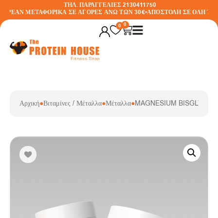
ΤΗΛ. ΠΑΡΑΓΓΕΛΙΕΣ 2130411750
ΩΡΕΑΝ ΜΕΤΑΦΟΡΙΚΑ ΣΕ ΑΓΟΡΕΣ ΑΝΩ ΤΩΝ 30€
•
ΑΠΟΣΤΟΛΗ ΣΕ ΟΛΗ ΤΗΝ
0
0
Αρχική
●
Βιταμίνες / Μέταλλα
●
Μέταλλα
●
MAGNESIUM BISGLYCINAT