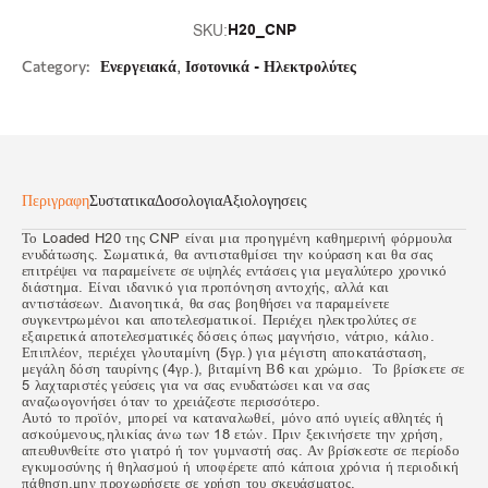
H20_CNP
SKU:
,
Category:
Ενεργειακά
Ισοτονικά - Ηλεκτρολύτες
Περιγραφη
Συστατικα
Δοσολογια
Αξιολογησεις
Το Loaded H20 της CNP είναι μια προηγμένη καθημερινή φόρμουλα
ενυδάτωσης. Σωματικά, θα αντισταθμίσει την κούραση και θα σας
επιτρέψει να παραμείνετε σε υψηλές εντάσεις για μεγαλύτερο χρονικό
διάστημα. Είναι ιδανικό για προπόνηση αντοχής, αλλά και
αντιστάσεων. Διανοητικά, θα σας βοηθήσει να παραμείνετε
συγκεντρωμένοι και αποτελεσματικοί. Περιέχει ηλεκτρολύτες σε
εξαιρετικά αποτελεσματικές δόσεις όπως μαγνήσιο, νάτριο, κάλιο.
Επιπλέον, περιέχει γλουταμίνη (5γρ.) για μέγιστη αποκατάσταση,
μεγάλη δόση ταυρίνης (4γρ.), βιταμίνη Β6 και χρώμιο. Το βρίσκετε σε
5 λαχταριστές γεύσεις για να σας ενυδατώσει και να σας
αναζωογονήσει όταν το χρειάζεστε περισσότερο.
Αυτό το προϊόν, μπορεί να καταναλωθεί, μόνο από υγιείς αθλητές ή
ασκούμενους,ηλικίας άνω των 18 ετών. Πριν ξεκινήσετε την χρήση,
απευθυνθείτε στο γιατρό ή τον γυμναστή σας. Αν βρίσκεστε σε περίοδο
εγκυμοσύνης ή θηλασμού ή υποφέρετε από κάποια χρόνια ή περιοδική
πάθηση,μην προχωρήσετε σε χρήση του σκευάσματος.