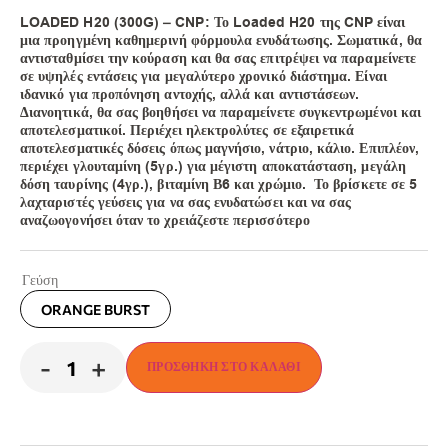
LOADED H20 (300G) – CNP: Το Loaded H20 της CNP είναι
μια προηγμένη καθημερινή φόρμουλα ενυδάτωσης. Σωματικά, θα
αντισταθμίσει την κούραση και θα σας επιτρέψει να παραμείνετε
σε υψηλές εντάσεις για μεγαλύτερο χρονικό διάστημα. Είναι
ιδανικό για προπόνηση αντοχής, αλλά και αντιστάσεων.
Διανοητικά, θα σας βοηθήσει να παραμείνετε συγκεντρωμένοι και
αποτελεσματικοί. Περιέχει ηλεκτρολύτες σε εξαιρετικά
αποτελεσματικές δόσεις όπως μαγνήσιο, νάτριο, κάλιο. Επιπλέον,
περιέχει γλουταμίνη (5γρ.) για μέγιστη αποκατάσταση, μεγάλη
δόση ταυρίνης (4γρ.), βιταμίνη Β6 και χρώμιο. Το βρίσκετε σε 5
λαχταριστές γεύσεις για να σας ενυδατώσει και να σας
αναζωογονήσει όταν το χρειάζεστε περισσότερο
Γεύση
ORANGE BURST
-
+
ΠΡΟΣΘΉΚΗ ΣΤΟ ΚΑΛΆΘΙ