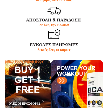
σε αγορές άνω των 30€
ΑΠΟΣΤΟΛΗ & ΠΑΡΆΔΟΣΗ
σε όλη την Ελλάδα
ΕΥΚΟΛΕΣ ΠΛΗΡΩΜΕΣ
δεκτές όλες οι κάρτες
BUILD YOUR DREAM BODY
BUY 1
POWER YOUR
WORKOUT
GET 1
FREE
ΟΛΕΣ ΟΙ ΠΡΟΣΦΟΡΕΣ