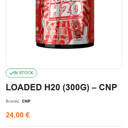
IN STOCK
LOADED H20 (300G) – CNP
Brands:
CNP
24,00
€