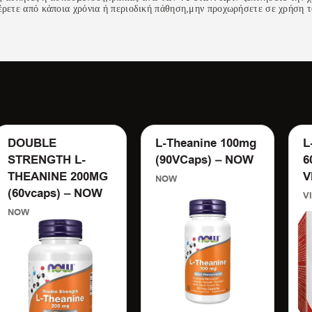
ρετε από κάποια χρόνια ή περιοδική πάθηση,μην προχωρήσετε σε χρήση 
DOUBLE
L-Theanine 100mg
L
STRENGTH L-
(90VCaps) – NOW
6
THEANINE 200MG
V
NOW
(60vcaps) – NOW
V
NOW