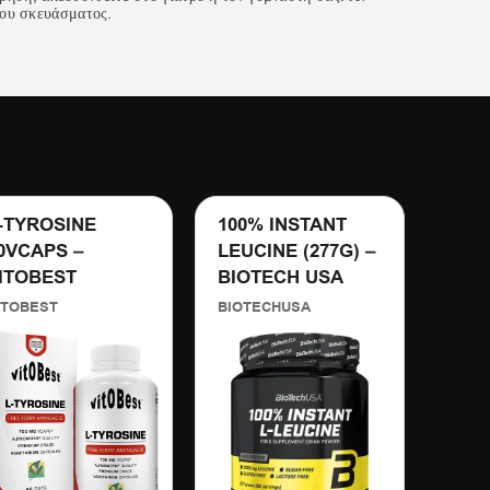
του σκευάσματος.
-TYROSINE
100% INSTANT
HAR
0VCAPS –
LEUCINE (277G) –
(39
ITOBEST
BIOTECH USA
MUTA
ITOBEST
BIOTECHUSA
22,7