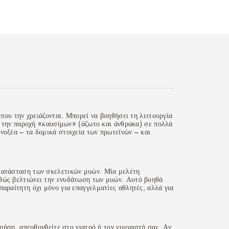
που την χρειάζονται. Μπορεί να βοηθήσει τη λειτουργία
ια την παροχή «καυσίμων» (άζωτο και άνθρακα) σε πολλά
νοξέα – τα δομικά στοιχεία των πρωτεϊνών – και
οκατάσταση των σκελετικών μυών. Μία μελέτη
αθώς βελτιώνει την ενυδάτωση των μυών. Αυτό βοηθά
αραίτητη όχι μόνο για επαγγελματίες αθλητές, αλλά για
χρήση, απευθυνθείτε στο γιατρό ή τον γυμναστή σας. Αν