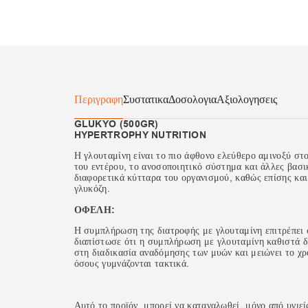
Περιγραφη
Συστατικα
Δοσολογια
Αξιολογησεις
GLUKYO (500GR)
HYPERTROPHY NUTRITION
Η γλουταμίνη είναι το πιο άφθονο ελεύθερο αμινοξύ στο
του εντέρου, το ανοσοποιητικό σύστημα και άλλες βασι
διαφορετικά κύτταρα του οργανισμού, καθώς επίσης και
γλυκόζη.
ΟΦΕΛΗ:
Η συμπλήρωση της διατροφής με γλουταμίνη επιτρέπει 
διαπίστωσε ότι η συμπλήρωση με γλουταμίνη καθιστά δ
στη διαδικασία αναδόμησης των μυών και μειώνει το χρ
όσους γυμνάζονται τακτικά.
Αυτό το προϊόν, μπορεί να καταναλωθεί, μόνο από υγιεί