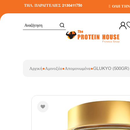
ΤΗΛ. ΠΑΡΑΓΓΕΛΙΕΣ 2130411750
ΕΤΑΦΟΡΙΚΑ ΣΕ ΑΓΟΡΕΣ ΑΝΩ ΤΩΝ 30€
•
ΑΠΟΣΤΟΛΗ ΣΕ ΟΛΗ ΤΗΝ ΕΛ
Αρχική
●
Αμινοξέα
●
Απομονωμένα
●
GLUKYO (500GR)