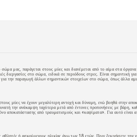
 σώμα μας, παράγεται στους μύες και διανέμεται από το αίμα στα όργανα 
κές διεργασίες στο σώμα, ειδικά σε περιόδους στρες. Είναι σημαντική γ
 για την παραγωγή άλλων σημαντικών στοιχείων στο σώμα, όπως άλλα αμι
στους μύες να έχουν μεγαλύτερη αντοχή και δύναμη, ενώ βοηθά στην απ
υνατή την ανάκαμψη ταχύτερα μετά από έντονες προπονήσεις με βάρη, κ
όνο αποκατάστασης από τραυματισμούς και «καψίματα». Για αυτό είναι απ
ς αθλητές ή ασκούμενους,ηλικίας άνω των 18 ετών. Πριν ξεκινήσετε την 