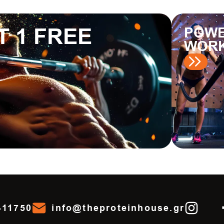
T 1 FREE
POWE
WOR
411750
info@theproteinhouse.gr