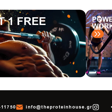
T 1 FREE
POWE
WOR
411750
info@theproteinhouse.gr