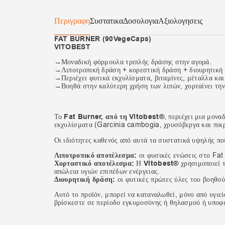
Περιγραφη
Συστατικα
Δοσολογια
Αξιολογησεις
FAT BURNER (90VegeCaps)
VITOBEST
→Μοναδική φόρμουλα τριπλής δράσης στην αγορά.
→Λιποτροπική δράση + κορεστική δράση + διουρητική
→Περιέχει φυτικά εκχυλίσματα, βιταμίνες, μέταλλα και
→Βοηθά στην καλύτερη χρήση των λιπών, χορταίνει την 
Το
Fat Burner, από τη Vitobest®
, περιέχει μια μον
εκχυλίσματα (Garcinia cambogia, χρυσόβεργα και πικρ
Οι ιδιότητες καθενός από αυτά τα συστατικά υψηλής πο
Λιποτροπικό αποτέλεσμα:
οι φυσικές ενώσεις στο Fat
Χορταστικό αποτέλεσμα:
Η
Vitobest®
χρησιμοποιεί τ
απώλεια υγιών επιπέδων ενέργειας.
Διουρητική δράση:
οι φυτικές πρώτες ύλες του βοηθού
Αυτό το προϊόν, μπορεί να καταναλωθεί, μόνο από υγιεί
βρίσκεστε σε περίοδο εγκυμοσύνης ή θηλασμού ή υποφέ