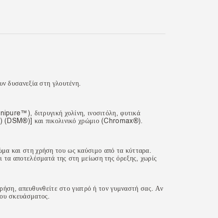
υν δυσανεξία στη γλουτένη.
rnipure™), διτρυγική χολίνη, ινοσιτόλη, φυτικά
-B) (DSM®)] και πικολινικό χρώμιο (Chromax®).
μα και στη χρήση του ως καύσιμο από τα κύτταρα.
ει τα αποτελέσματά της στη μείωση της όρεξης, χωρίς
χρήση, απευθυνθείτε στο γιατρό ή τον γυμναστή σας. Αν
του σκευάσματος.