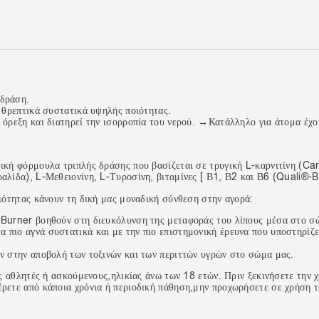
 δράση.
 θρεπτικά συστατικά υψηλής ποιότητας.
όρεξη και διατηρεί την ισορροπία του νερού.
→Κατάλληλο για άτομα
έχο
αδική φόρμουλα τριπλής δράσης που βασίζεται σε τρυγική L-καρνιτίνη (Ca
αλίδα), L-Μεθειονίνη, L-Τυροσίνη, βιταμίνες [ Β1, Β2 και Β6 (Quali®
ιότητας κάνουν τη δική μας μοναδική σύνθεση στην αγορά:
 Burner βοηθούν στη διευκόλυνση της μεταφοράς του λίπους μέσα στο σώ
α πιο αγνά συστατικά και με την πιο επιστημονική έρευνα που υποστηρίζ
ν στην αποβολή των τοξινών και των περιττών υγρών στο σώμα μας.
ς αθλητές ή ασκούμενους,ηλικίας άνω των 18 ετών. Πριν ξεκινήσετε την 
ρετε από κάποια χρόνια ή περιοδική πάθηση,μην προχωρήσετε σε χρήση 