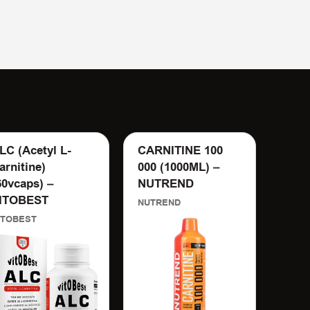
LC (Acetyl L-
CARNITINE 100
LIP
arnitine)
000 (1000ML) –
INT
60vcaps) –
NUTREND
(60C
ITOBEST
NUT
NUTREND
ITOBEST
NUTR