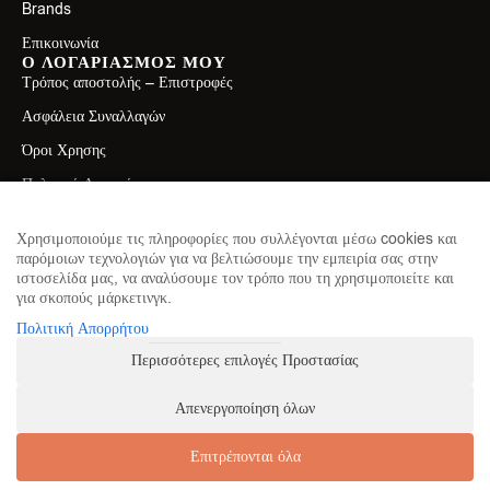
Brands
Επικοινωνία
Ο ΛΟΓΑΡΙΑΣΜΟΣ ΜΟΥ
Τρόπος αποστολής – Επιστροφές
Ασφάλεια Συναλλαγών
Όροι Χρησης
Πολιτική Απορρήτου
ΕΠΙΚΟΙΝΩΝΙΑ
Λεωφ. Ελ. Βενιζέλου 71, Καλλιθέα 17671
Χρησιμοποιούμε τις πληροφορίες που συλλέγονται μέσω cookies και
παρόμοιων τεχνολογιών για να βελτιώσουμε την εμπειρία σας στην
2130411750
ιστοσελίδα μας, να αναλύσουμε τον τρόπο που τη χρησιμοποιείτε και
για σκοπούς μάρκετινγκ.
info@theproteinhouse.gr
ΕΓΓΡΑΦΕΙΤΕ ΣΤΟ NEWSLETTER
Πολιτική Απορρήτου
για να μαθαίνετε πρώτοι τα νέα μας
Περισσότερες επιλογές Προστασίας
Απενεργοποίηση όλων
ΕΓΓΡΑΦΗ
Επιτρέπονται όλα
Κατασκευή Ιστοσελίδων
Web Future