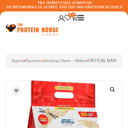
ΤΗΛ. ΠΑΡΑΓΓΕΛΙΕΣ 2130411750
ΡΕΑΝ ΜΕΤΑΦΟΡΙΚΑ ΣΕ ΑΓΟΡΕΣ ΑΝΩ ΤΩΝ 30€
•
ΑΠΟΣΤΟΛΗ ΣΕ ΟΛΗ ΤΗΝ 
0
0
Αρχική
●
Πρωτεΐνες
●
Αύξησης Όγκου - Μάζας
●
CRITICAL MASS (6KG