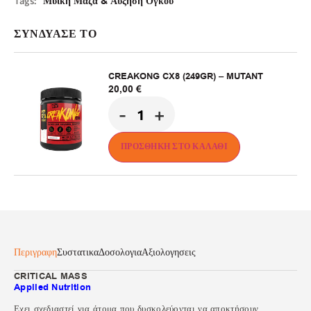
Tags:
Μυϊκή Μάζα & Αύξηση Όγκου
ΣΥΝΔΥΑΣΕ ΤΟ
CREAKONG CX8 (249GR) – MUTANT
20,00
€
-
+
ΠΡΟΣΘΉΚΗ ΣΤΟ ΚΑΛΆΘΙ
Περιγραφη
Συστατικα
Δοσολογια
Αξιολογησεις
CRITICAL MASS
Applied Nutrition
Ε
χει σχεδιαστεί για άτομα που δυσκολεύονται να αποκτήσουν