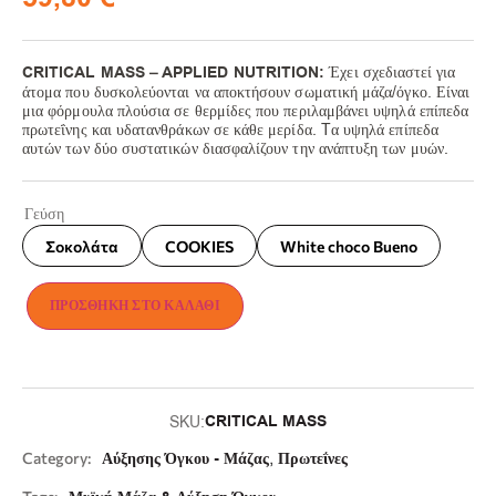
CRITICAL MASS – APPLIED NUTRITION:
Έ
χει σχεδιαστεί για
άτομα που δυσκολεύονται να αποκτήσουν σωματική μάζα/όγκο.
Είναι
μια φόρμουλα πλούσια σε θερμίδες που περιλαμβάνει υψηλά επίπεδα
πρωτεΐνης και υδατανθράκων σε κάθε μερίδα.
Tα υψηλά επίπεδα
αυτών των δύο συστατικών διασφαλίζουν την ανάπτυξη των μυών.
Γεύση
Σοκολάτα
COOKIES
White choco Bueno
ΠΡΟΣΘΉΚΗ ΣΤΟ ΚΑΛΆΘΙ
CRITICAL MASS
SKU:
,
Category:
Αύξησης Όγκου - Μάζας
Πρωτεΐνες