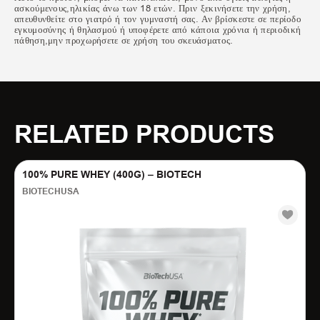
ασκούμενους,ηλικίας άνω των 18 ετών. Πριν ξεκινήσετε την χρήση,
απευθυνθείτε στο γιατρό ή τον γυμναστή σας. Αν βρίσκεστε σε περίοδο
εγκυμοσύνης ή θηλασμού ή υποφέρετε από κάποια χρόνια ή περιοδική
πάθηση,μην προχωρήσετε σε χρήση του σκευάσματος.
RELATED PRODUCTS
100% PURE WHEY (400G) – BIOTECH
BIOTECHUSA