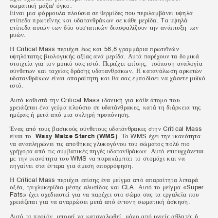
σωματική μάζα/ όγκο.
Είναι μια φόρμουλα πλούσια σε θερμίδες που περιλαμβάνει υψηλά
επίπεδα πρωτεΐνης και υδατανθράκων σε κάθε μερίδα. Tα υψηλά
επίπεδα αυτών των δύο συστατικών διασφαλίζουν την ανάπτυξη των
μυών.
Η Critical Mass περιέχει έως και 58,8 γραμμάρια πρωτεϊνών
υψηλότατης βιολογικής αξίας ανά μερίδα. Αυτά παρέχουν τα δομικά
στοιχεία για τον μυϊκό σας ιστό. Περιέχει επίσης, ισόποση αναλογία
σύνθετων και ταχείας δράσης υδατανθράκων. Η κατανάλωση αρκετών
υδατανθράκων είναι απαραίτητη και θα σας εμποδίσει να χάσετε μυϊκό
ιστό.
Αυτό καθιστά την Critical Mass ιδανική για κάθε άτομο που
χρειάζεται ένα γεύμα πλούσιο σε υδατάνθρακες, κατά τη διάρκεια της
ημέρας ή μετά από μια σκληρή προπόνηση.
Ένας από τους βασικούς σύνθετους υδατάνθρακες στην Critical Mass
είναι το
Waxy Maize Starch (WMS)
. Το WMS έχει την ικανότητα
να αναπληρώνει τις αποθήκες γλυκογόνου του σώματος πολύ πιο
γρήγορα από τις συμβατικές πηγές υδατανθράκων. Αυτό επιτυγχάνεται
με την ικανότητα του WMS να παρακάμπτει το στομάχι και να
πηγαίνει στα έντερα για άμεση απορρόφηση.
Η Critical Mass περιέχει επίσης ένα μείγμα από απαραίτητα λιπαρά
οξέα, τριγλυκερίδια μέσης αλυσίδας και CLA. Αυτό το μείγμα «Super
Fats» έχει σχεδιαστεί για να παρέχει στο σώμα σας τα εργαλεία που
χρειάζεται για να αναρρώσει μετά από έντονη σωματική άσκηση.
Αυτό το προϊόν, μπορεί να καταναλωθεί, μόνο από υγιείς αθλητές ή