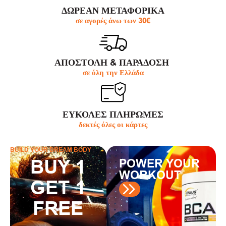
ΔΩΡΕΑΝ ΜΕΤΑΦΟΡΙΚΑ
σε αγορές άνω των 30€
ΑΠΟΣΤΟΛΗ & ΠΑΡΆΔΟΣΗ
σε όλη την Ελλάδα
ΕΥΚΟΛΕΣ ΠΛΗΡΩΜΕΣ
δεκτές όλες οι κάρτες
BUILD YOUR DREAM BODY
BUY 1
POWER YOUR
WORKOUT
GET 1
FREE