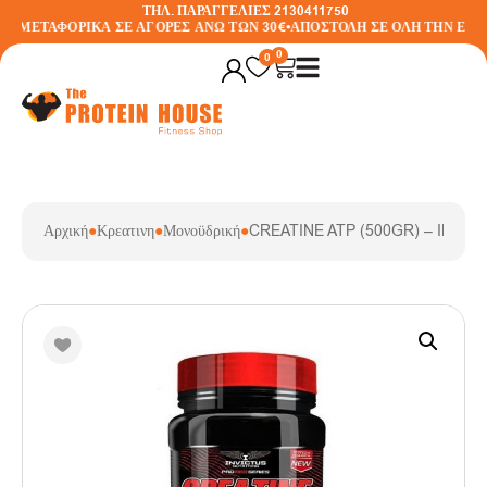
ΤΗΛ. ΠΑΡΑΓΓΕΛΙΕΣ 2130411750
 ΜΕΤΑΦΟΡΙΚΑ ΣΕ ΑΓΟΡΕΣ ΑΝΩ ΤΩΝ 30€
•
ΑΠΟΣΤΟΛΗ ΣΕ ΟΛΗ ΤΗΝ ΕΛΛΑ
0
0
Αρχική
●
Κρεατινη
●
Μονοϋδρική
●
CREATINE ATP (500GR) – INVIC