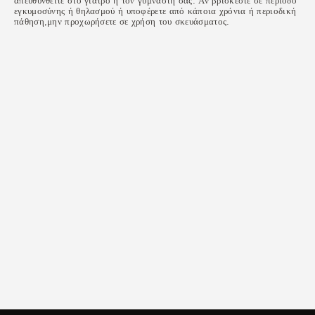
απευθυνθείτε στο γιατρό ή τον γυμναστή σας. Αν βρίσκεστε σε περίοδο
εγκυμοσύνης ή θηλασμού ή υποφέρετε από κάποια χρόνια ή περιοδική
πάθηση,μην προχωρήσετε σε χρήση του σκευάσματος.