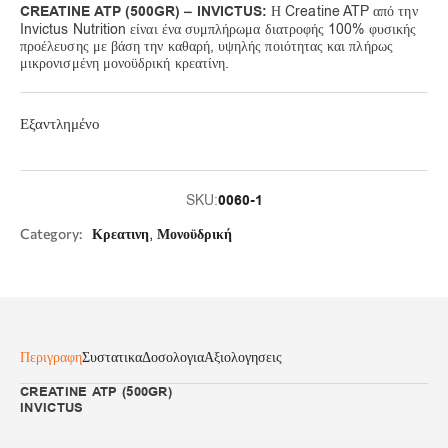
CREATINE ATP (500GR) – INVICTUS:
Η Creatine ATP από την
Invictus Nutrition είναι ένα συμπλήρωμα διατροφής 100% φυσικής
προέλευσης με βάση την καθαρή, υψηλής ποιότητας και πλήρως
μικρονισμένη μονοϋδρική κρεατίνη.
Εξαντλημένο
0060-1
SKU:
,
Category:
Κρεατινη
Μονοϋδρική
Περιγραφη
Συστατικα
Δοσολογια
Αξιολογησεις
CREATINE ATP (500GR)
INVICTUS