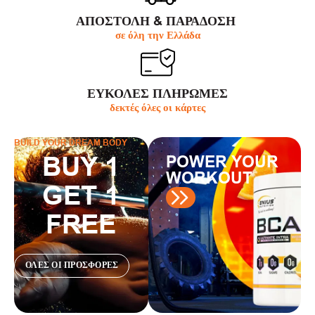
ΑΠΟΣΤΟΛΗ & ΠΑΡΆΔΟΣΗ
σε όλη την Ελλάδα
ΕΥΚΟΛΕΣ ΠΛΗΡΩΜΕΣ
δεκτές όλες οι κάρτες
BUILD YOUR DREAM BODY
BUY 1
POWER YOUR
WORKOUT
GET 1
FREE
ΟΛΕΣ ΟΙ ΠΡΟΣΦΟΡΕΣ