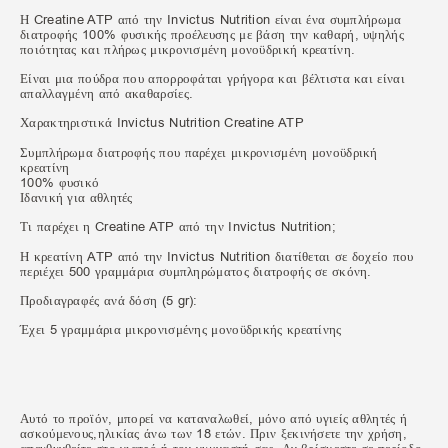
Η Creatine ATP από την Invictus Nutrition είναι ένα συμπλήρωμα
διατροφής 100% φυσικής προέλευσης με βάση την καθαρή, υψηλής
ποιότητας και πλήρως μικρονισμένη μονοϋδρική κρεατίνη.
Είναι μια πούδρα που απορροφάται γρήγορα και βέλτιστα και είναι
απαλλαγμένη από ακαθαρσίες.
Χαρακτηριστικά Invictus Nutrition Creatine ATP
Συμπλήρωμα διατροφής που παρέχει μικρονισμένη μονοϋδρική
κρεατίνη
100% φυσικό
Ιδανική για αθλητές
Τι παρέχει η Creatine ATP από την Invictus Nutrition;
Η κρεατίνη ATP από την Invictus Nutrition διατίθεται σε δοχείο που
περιέχει 500 γραμμάρια συμπληρώματος διατροφής σε σκόνη.
Προδιαγραφές ανά δόση (5 gr):
Έχει 5 γραμμάρια μικρονισμένης μονοϋδρικής κρεατίνης
Αυτό το προϊόν, μπορεί να καταναλωθεί, μόνο από υγιείς αθλητές ή
ασκούμενους,ηλικίας άνω των 18 ετών. Πριν ξεκινήσετε την χρήση,