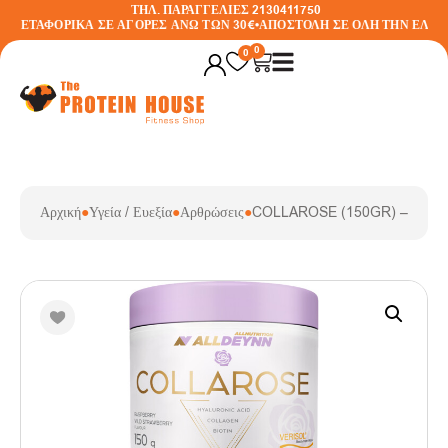
ΤΗΛ. ΠΑΡΑΓΓΕΛΙΕΣ 2130411750
ΜΕΤΑΦΟΡΙΚΑ ΣΕ ΑΓΟΡΕΣ ΑΝΩ ΤΩΝ 30€
•
ΑΠΟΣΤΟΛΗ ΣΕ ΟΛΗ ΤΗΝ ΕΛΛΑΔ
0
0
Αρχική
●
Υγεία / Ευεξία
●
Αρθρώσεις
●
COLLAROSE (150GR) – ALLN