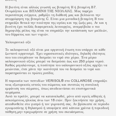
Η βιοτίνη είναι αλλιώς γνωστή ως βιταμίνη Η ή βιταμίνη Β7.
Ονομάζεται και ΒΙΤΑΜΙΝΗ ΤΗΣ ΝΕΟΛΑΙΑΣ. Μας παρέχει
περισσότερη ενέργεια, ρυθμίζει τη διάθεσή μας και βελτιώνει την
απορρόφηση της βιταμίνης C. Είναι μια μοναδική βιταμίνη Β που
επηρεάζει θετικά την ποιότητα της υγείας και της ζωής μας. Αν και η
βιοτίνη έχει πολλές διαφορετικές λειτουργίες, αναμφίβολα ο πιο
δημοφιλής ρόλος της είναι να επηρεάζει την κατάσταση των μαλλιών,
του δέρματος και των νυχιών.
Υαλουρονικό οξύ
Το υαλουρονικό οξύ είναι μια οργανική ένωση που υπάρχει σε κάθε
ζωντανό οργανισμό. Έχει υγροσκοπικές ιδιότητες, δηλαδή ιδιότητες
που του επιτρέπουν να δεσμεύει το νερό στο χόριο. Ένα μόριο
υαλουρονικού οξέος μπορεί να δεσμεύσει έως και 250 μόρια νερού.
Καθώς μεγαλώνουμε, η ποσότητα του υαλουρονικού οξέος αρχίζει να
μειώνεται, έτσι χάνει την ικανότητά του να δεσμεύει το νερό και
παρατηρούνται οι πρώτες ρυτίδες.
Η παρουσία των πεπτιδίων VERISOL® στο COLLAROSE επηρεάζει
τους εξωτερικούς ιστούς του σώματος και συνεπώς τη συνολική
εμφάνιση του σώματος, όπως αποδεικνύεται σε επιστημονικά
πειράματα.
Αυτό το προϊόν, μπορεί να καταναλωθεί, μόνο από υγιείς αθλητές ή
ασκούμενους,ηλικίας άνω των 18 ετών. Πριν ξεκινήσετε την χρήση,
απευθυνθείτε στο γιατρό ή τον γυμναστή σας. Αν βρίσκεστε σε περίοδο
εγκυμοσύνης ή θηλασμού ή υποφέρετε από κάποια χρόνια ή περιοδική
πάθηση,μην προχωρήσετε σε χρήση του σκευάσματος.