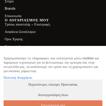
Στόχοι
Brands
Επικοινωνία
Ο ΛΟΓΑΡΙΑΣΜΟΣ ΜΟΥ
Τρόπος αποστολής – Επιστροφές
Ασφάλεια Συναλλαγών
Όροι Χρησης
Πολιτική Απορρήτου
ΕΠΙΚΟΙΝΩΝΙΑ
Λεωφ. Ελ. Βενιζέλου 71, Καλλιθέα 17671
Χρησιμοποιούμε τις πληροφορίες που συλλέγονται μέσω cookies και
παρόμοιων τεχνολογιών για να βελτιώσουμε την εμπειρία σας στην
2130411750
ιστοσελίδα μας, να αναλύσουμε τον τρόπο που τη χρησιμοποιείτε και
για σκοπούς μάρκετινγκ.
info@theproteinhouse.gr
ΕΓΓΡΑΦΕΙΤΕ ΣΤΟ NEWSLETTER
Πολιτική Απορρήτου
για να μαθαίνετε πρώτοι τα νέα μας
Περισσότερες επιλογές Προστασίας
Απενεργοποίηση όλων
ΕΓΓΡΑΦΗ
Επιτρέπονται όλα