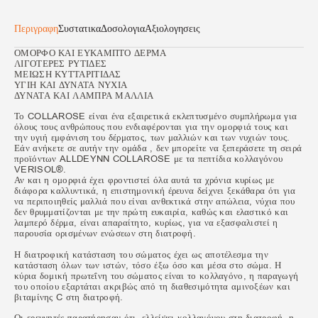
Περιγραφη
Συστατικα
Δοσολογια
Αξιολογησεις
ΟΜΟΡΦΟ ΚΑΙ ΕΥΚΑΜΠΤΟ ΔΕΡΜΑ
ΛΙΓΟΤΕΡΕΣ ΡΥΤΙΔΕΣ
ΜΕΙΩΣΗ ΚΥΤΤΑΡΙΤΙΔΑΣ
ΥΓΙΗ ΚΑΙ ΔΥΝΑΤΑ ΝΥΧΙΑ
ΔΥΝΑΤΑ ΚΑΙ ΛΑΜΠΡΑ ΜΑΛΛΙΑ
Το COLLAROSE είναι ένα εξαιρετικά εκλεπτυσμένο συμπλήρωμα για
όλους τους ανθρώπους που ενδιαφέρονται για την ομορφιά τους και
την υγιή εμφάνιση του δέρματος, των μαλλιών και των νυχιών τους.
Εάν ανήκετε σε αυτήν την ομάδα , δεν μπορείτε να ξεπεράσετε τη σειρά
προϊόντων ALLDEYNN COLLAROSE με τα πεπτίδια κολλαγόνου
VERISOL®.
Αν και η ομορφιά έχει φροντιστεί όλα αυτά τα χρόνια κυρίως με
διάφορα καλλυντικά, η επιστημονική έρευνα δείχνει ξεκάθαρα ότι για
να περιποιηθείς μαλλιά που είναι ανθεκτικά στην απώλεια, νύχια που
δεν θρυμματίζονται με την πρώτη ευκαιρία, καθώς και ελαστικό και
λαμπερό δέρμα, είναι απαραίτητο, κυρίως, για να εξασφαλιστεί η
παρουσία ορισμένων ενώσεων στη διατροφή.
Η διατροφική κατάσταση του σώματος έχει ως αποτέλεσμα την
κατάσταση όλων των ιστών, τόσο έξω όσο και μέσα στο σώμα. Η
κύρια δομική πρωτεΐνη του σώματος είναι το κολλαγόνο, η παραγωγή
του οποίου εξαρτάται ακριβώς από τη διαθεσιμότητα αμινοξέων και
βιταμίνης C στη διατροφή.
Οι ερευνητές παρατήρησαν ότι, ελλείψει κολλαγόνου στη διατροφή, η