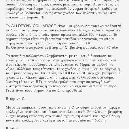
φυσική σύνθεση αυτής της ένωσης μειώνεται επίσης. Αυτό ισχύει, για
παράδειγμα, για άτομα που ακολουθούν vegan διατροφή, καθώς το
κολλαγόνο βρίσκεται κυρίως στον χόνδρο των θηλαστικών και στα
κόκαλα των ψαριών [1].
Το ALLDEYNN COLLAROSE είναι μια φόρμουλα που έχει πολλαπλή
επίδραση στην ισορροπία του κολλαγόνου. Περιέχει τέσσερις δραστικές
ουσίες, δύο από τις οποίες δρουν άμεσα και άλλες δύο – έμμεσα. Τα
σημαντικότερα είναι τα βιοενεργά πεπτίδια κολλαγόνου, τα οποία
παράγονται από τη φαρμακευτική εταιρεία GELITA.
Κολλαγόνο ενισχυμένο με βιταμίνη C, βιοτίνη και υαλουρονικό οξύ
Τα πεπτίδια κολλαγόνου λαμβάνονται με τη μερική διάσπαση του
κολλαγόνου, έτσι απορροφώνται γρήγορα από την πεπτική οδό και
είναι εύκολα προσβάσιμα σε ιστούς όπως το δέρμα, τα μαλλιά, τα
νύχια, αλλά και τους τένοντες, τους χόνδρους, τους μύες, τα όργανα ή
τα αιμοφόρα αγγεία. Επιπλέον, το COLLAROSE περιέχει βιταμίνη C,
η οποία εμπλέκεται άμεσα στην παραγωγή κολλαγόνου στο σώμα,
βιοτίνη (βιταμίνη Β7), η οποία εμπλέκεται στην παραγωγή των
κυττάρων του δέρματος ή το υαλουρονικό οξύ που δεσμεύει το νερό.
Γιατί είναι τόσο σημαντικά αυτά τα πρόσθετα;
Βιταμίνη C
Μόνο με επαρκείς ποσότητες βιταμίνης C το σώμα μπορεί να παράγει
κολλαγόνο αποτελεσματικά και αποτελεσματικά. Επιπλέον, η βιταμίνη
C έχει ισχυρή επίδραση στο τελικό σχήμα, τη σωστή και ισχυρή δομή
των ινών κολλαγόνου και έχει ισχυρή αντιοξειδωτική δράση.
Βιοτίνη