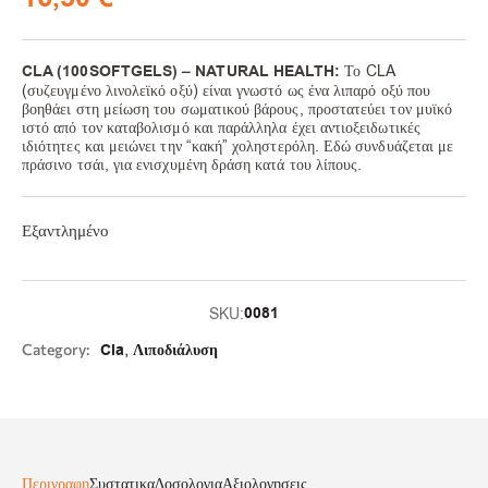
CLA (100SOFTGELS) – NATURAL HEALTH:
Το CLA
(συζευγμένο λινολεϊκό οξύ) είναι γνωστό ως ένα λιπαρό οξύ που
βοηθάει στη μείωση του σωματικού βάρους, προστατεύει τον μυϊκό
ιστό από τον καταβολισμό και παράλληλα έχει αντιοξειδωτικές
ιδιότητες και μειώνει την “κακή” χοληστερόλη. Εδώ συνδυάζεται με
πράσινο τσάι, για ενισχυμένη δράση κατά του λίπους.
Εξαντλημένο
0081
SKU:
,
Category:
Cla
Λιποδιάλυση
Περιγραφη
Συστατικα
Δοσολογια
Αξιολογησεις