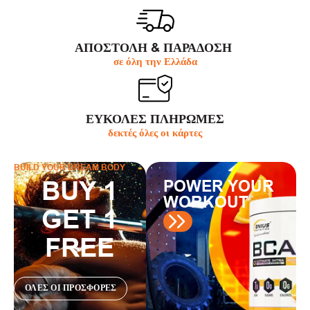
ΑΠΟΣΤΟΛΗ & ΠΑΡΆΔΟΣΗ
σε όλη την Ελλάδα
ΕΥΚΟΛΕΣ ΠΛΗΡΩΜΕΣ
δεκτές όλες οι κάρτες
BUILD YOUR DREAM BODY
BUY 1
POWER YOUR
WORKOUT
GET 1
FREE
ΟΛΕΣ ΟΙ ΠΡΟΣΦΟΡΕΣ