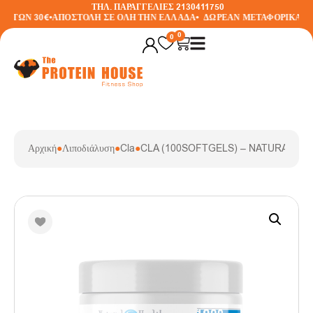
ΤΗΛ. ΠΑΡΑΓΓΕΛΙΕΣ 2130411750
 ΤΩΝ 30€
•
ΑΠΟΣΤΟΛΗ ΣΕ ΟΛΗ ΤΗΝ ΕΛΛΑΔΑ
•
ΔΩΡΕΑΝ ΜΕΤΑΦΟΡΙΚΑ ΣΕ 
0
0
Αρχική
●
Λιποδιάλυση
●
Cla
●
CLA (100SOFTGELS) – NATURAL HE