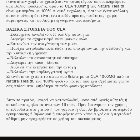
ικανοτήτων χωρίς να χρειάζεται να καταφεύγουν σε συμπληρώματα
αμφίβολης προέλευσης, αφού το CLA 1000mg της Natural Health
είναι φτιαγμένο με 100% φυσικό εκχύλισμα, ώστε να έχετε απόλυτη
αυτοπεποίθηση ότι είναι ένα προϊόν άριστης ποιότητας, χωρίς
παρενέργειες και φυσικά με εγγυημένα αποτελέσματα.
ΒΑΣΙΚΑ ΣΤΟΙΧΕΙΑ ΤΟΥ CLA
→Συζευγμένο λινολεϊκό οξύ υψηλής ποιότητας
→Διεγείρει το σχηματισμό νέων μυϊκών ινών
→Επιταχύνει την αναγέννηση των μυών
→Παρέχει αντιοξειδωτικές ιδιότητες, αποτρέποντας την οξείδωση και
την κυτταρική γήρανση
→Βελτιώνει το ανοσοποιητικό σύστημα
→Διεγείρει την καύση λίπους
→Αυξάνει την ενέργεια και την αντοχή
→Βελτιώνει την καρδιαγγειακή υγεία
Ξεκινήστε να χτίζετε το σώμα που θέλετε με το CLA 1000MG από το
Natural Health, ένα 100% φυσικό προϊόν που έχει σχεδιαστεί για να
σας φτάσει στο υψηλότερο επίπεδο φυσικής απόδοσης.
Αυτό το προϊόν, μπορεί να καταναλωθεί, μόνο από υγιείς αθλητές ή
ασκούμενους,ηλικίας άνω των 18 ετών. Πριν ξεκινήσετε την χρήση,
απευθυνθείτε στο γιατρό ή τον γυμναστή σας. Αν βρίσκεστε σε περίοδο
εγκυμοσύνης ή θηλασμού ή υποφέρετε από κάποια χρόνια ή περιοδική
πάθηση,μην προχωρήσετε σε χρήση του σκευάσματος.