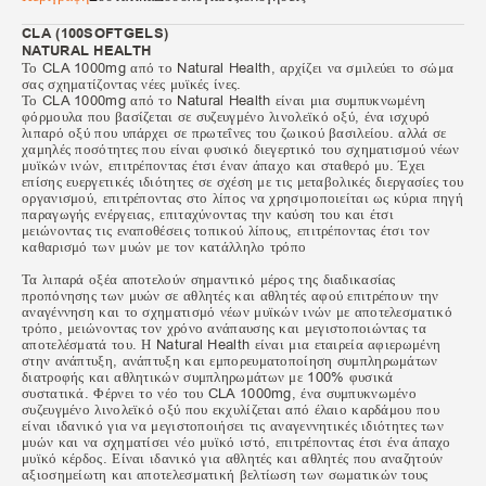
CLA (100SOFTGELS)
NATURAL HEALTH
Το CLA 1000mg από το Natural Health, αρχίζει να σμιλεύει το σώμα
σας σχηματίζοντας νέες μυϊκές ίνες.
Το CLA 1000mg από το Natural Health είναι μια συμπυκνωμένη
φόρμουλα που βασίζεται σε συζευγμένο λινολεϊκό οξύ, ένα ισχυρό
λιπαρό οξύ που υπάρχει σε πρωτεΐνες του ζωικού βασιλείου. αλλά σε
χαμηλές ποσότητες που είναι φυσικό διεγερτικό του σχηματισμού νέων
μυϊκών ινών, επιτρέποντας έτσι έναν άπαχο και σταθερό μυ. Έχει
επίσης ευεργετικές ιδιότητες σε σχέση με τις μεταβολικές διεργασίες του
οργανισμού, επιτρέποντας στο λίπος να χρησιμοποιείται ως κύρια πηγή
παραγωγής ενέργειας, επιταχύνοντας την καύση του και έτσι
μειώνοντας τις εναποθέσεις τοπικού λίπους, επιτρέποντας έτσι τον
καθαρισμό των μυών με τον κατάλληλο τρόπο
Τα λιπαρά οξέα αποτελούν σημαντικό μέρος της διαδικασίας
προπόνησης των μυών σε αθλητές και αθλητές αφού επιτρέπουν την
αναγέννηση και το σχηματισμό νέων μυϊκών ινών με αποτελεσματικό
τρόπο, μειώνοντας τον χρόνο ανάπαυσης και μεγιστοποιώντας τα
αποτελέσματά του. Η Natural Health είναι μια εταιρεία αφιερωμένη
στην ανάπτυξη, ανάπτυξη και εμπορευματοποίηση συμπληρωμάτων
διατροφής και αθλητικών συμπληρωμάτων με 100% φυσικά
συστατικά. Φέρνει το νέο του CLA 1000mg, ένα συμπυκνωμένο
συζευγμένο λινολεϊκό οξύ που εκχυλίζεται από έλαιο καρδάμου που
είναι ιδανικό για να μεγιστοποιήσει τις αναγεννητικές ιδιότητες των
μυών και να σχηματίσει νέο μυϊκό ιστό, επιτρέποντας έτσι ένα άπαχο
μυϊκό κέρδος. Είναι ιδανικό για αθλητές και αθλητές που αναζητούν
αξιοσημείωτη και αποτελεσματική βελτίωση των σωματικών τους