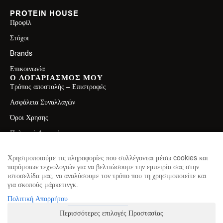
PROTEIN HOUSE
Προφίλ
Στόχοι
Brands
Επικοινωνία
Ο ΛΟΓΑΡΙΑΣΜΟΣ ΜΟΥ
Τρόπος αποστολής – Επιστροφές
Ασφάλεια Συναλλαγών
Όροι Χρησης
Πολιτική Απορρήτου
ΕΠΙΚΟΙΝΩΝΙΑ
Λεωφ. Ελ. Βενιζέλου 71, Καλλιθέα 17671
Χρησιμοποιούμε τις πληροφορίες που συλλέγονται μέσω cookies και
παρόμοιων τεχνολογιών για να βελτιώσουμε την εμπειρία σας στην
2130411750
ιστοσελίδα μας, να αναλύσουμε τον τρόπο που τη χρησιμοποιείτε και
για σκοπούς μάρκετινγκ.
info@theproteinhouse.gr
ΕΓΓΡΑΦΕΙΤΕ ΣΤΟ NEWSLETTER
Πολιτική Απορρήτου
για να μαθαίνετε πρώτοι τα νέα μας
Περισσότερες επιλογές Προστασίας