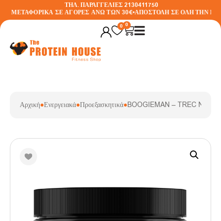
ΤΗΛ. ΠΑΡΑΓΓΕΛΙΕΣ 2130411750
Ν ΜΕΤΑΦΟΡΙΚΑ ΣΕ ΑΓΟΡΕΣ ΑΝΩ ΤΩΝ 30€
•
ΑΠΟΣΤΟΛΗ ΣΕ ΟΛΗ ΤΗΝ ΕΛΛ
0
0
Αρχική
●
Ενεργειακά
●
Προεξασκητικά
●
BOOGIEMAN – TREC NUTRI