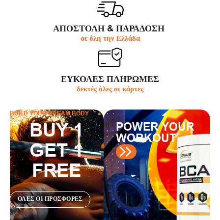
ΑΠΟΣΤΟΛΗ & ΠΑΡΆΔΟΣΗ
σε όλη την Ελλάδα
ΕΥΚΟΛΕΣ ΠΛΗΡΩΜΕΣ
δεκτές όλες οι κάρτες
BUILD YOUR DREAM BODY
BUY 1
POWER YOUR
WORKOUT
GET 1
FREE
ΟΛΕΣ ΟΙ ΠΡΟΣΦΟΡΕΣ