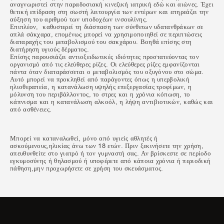
αναγνωριστεί στην παραδοσιακή κινεζική ιατρική εδώ και αιώνες. Έχει
θετική επίδραση στη σωστή λειτουργία των εντέρων και επηρεάζει την
αύξηση του αριθμού των υποδοχέων ινσουλίνης.
Επιπλέον, καθυστερεί τη διάσπαση των σύνθετων υδατανθράκων σε
απλά σάκχαρα, επομένως μπορεί να χρησιμοποιηθεί σε περιπτώσεις
διαταραχής του μεταβολισμού του σακχάρου. Βοηθά επίσης στη
διατήρηση υγιούς δέρματος.
Επίσης παρουσιάζει αντιοξειδωτικές ιδιότητες προστατεύοντας τον
οργανισμό από τις ελεύθερες ρίζες. Οι ελεύθερες ρίζες εμφανίζονται
πάντα όταν διαταράσσεται ο μεταβολισμός του οξυγόνου στο σώμα.
Αυτό μπορεί να προκληθεί από παράγοντες όπως η υπερβολική
ηλιοθεραπεία, η κατανάλωση υψηλής επεξεργασίας τροφίμων, η
μόλυνση του περιβάλλοντος, το στρες και η χρόνια κόπωση, το
κάπνισμα και η κατανάλωση αλκοόλ, η λήψη αντιβιοτικών, καθώς και
από ασθένειες.
Μπορεί να καταναλωθεί, μόνο από υγιείς αθλητές ή
ασκούμενους,ηλικίας άνω των 18 ετών. Πριν ξεκινήσετε την χρήση,
απευθυνθείτε στο γιατρό ή τον γυμναστή σας. Αν βρίσκεστε σε περίοδο
εγκυμοσύνης ή θηλασμού ή υποφέρετε από κάποια χρόνια ή περιοδική
πάθηση,μην προχωρήσετε σε χρήση του σκευάσματος.