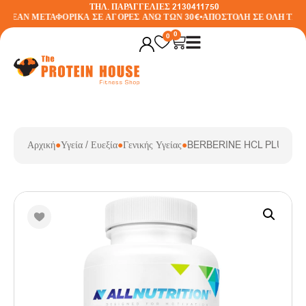
ΤΗΛ. ΠΑΡΑΓΓΕΛΙΕΣ 2130411750
ΡΕΑΝ ΜΕΤΑΦΟΡΙΚΑ ΣΕ ΑΓΟΡΕΣ ΑΝΩ ΤΩΝ 30€
•
ΑΠΟΣΤΟΛΗ ΣΕ ΟΛΗ ΤΗΝ 
0
0
Αρχική
●
Υγεία / Ευεξία
●
Γενικής Υγείας
●
BERBERINE HCL PLUS (9