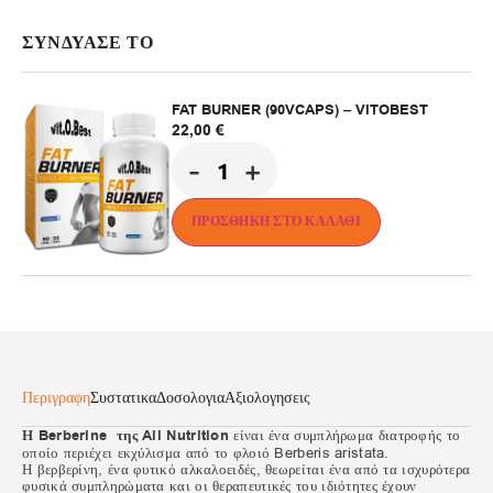
ΣΥΝΔΥΑΣΕ ΤΟ
FAT BURNER (90VCAPS) – VITOBEST
22,00
€
-
+
ΠΡΟΣΘΉΚΗ ΣΤΟ ΚΑΛΆΘΙ
Περιγραφη
Συστατικα
Δοσολογια
Αξιολογησεις
Η Berberine της All Nutrition
είναι ένα συμπλήρωμα διατροφής το
οποίο περιέχει εκχύλισμα από το φλοιό Berberis aristata.
Η βερβερίνη, ένα φυτικό αλκαλοειδές, θεωρείται ένα από τα ισχυρότερα
φυσικά συμπληρώματα και οι θεραπευτικές του ιδιότητες έχουν