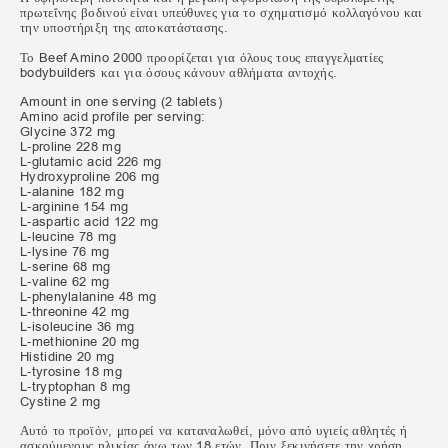
πρωτεΐνης βοδινού είναι υπεύθυνες για το σχηματισμό κολλαγόνου και
την υποστήριξη της αποκατάστασης.
Το Beef Amino 2000 προορίζεται για όλους τους επαγγελματίες
bodybuilders και για όσους κάνουν αθλήματα αντοχής.
Amount in one serving (2 tablets)
Amino acid profile per serving:
Glycine 372 mg
L-proline 228 mg
L-glutamic acid 226 mg
Hydroxyproline 206 mg
L-alanine 182 mg
L-arginine 154 mg
L-aspartic acid 122 mg
L-leucine 78 mg
L-lysine 76 mg
L-serine 68 mg
L-valine 62 mg
L-phenylalanine 48 mg
L-threonine 42 mg
L-isoleucine 36 mg
L-methionine 20 mg
Histidine 20 mg
L-tyrosine 18 mg
L-tryptophan 8 mg
Cystine 2 mg
Αυτό το προϊόν, μπορεί να καταναλωθεί, μόνο από υγιείς αθλητές ή
ασκούμενους,ηλικίας άνω των 18 ετών. Πριν ξεκινήσετε την χρήση,