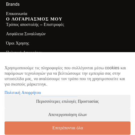
Brands
Επικοινωνία
Ο ΛΟΓΑΡΙΑΣΜΟΣ ΜΟΥ
Τρόπος αποστολής – Επιστροφές
Ασφάλεια Συναλλαγών
Όροι Χρησης
Πολιτική Απορρήτου
ΕΠΙΚΟΙΝΩΝΙΑ
Λεωφ. Ελ. Βενιζέλου 71, Καλλιθέα 17671
Χρησιμοποιούμε τις πληροφορίες που συλλέγονται μέσω cookies και
παρόμοιων τεχνολογιών για να βελτιώσουμε την εμπειρία σας στην
2130411750
ιστοσελίδα μας, να αναλύσουμε τον τρόπο που τη χρησιμοποιείτε και
για σκοπούς μάρκετινγκ.
info@theproteinhouse.gr
ΕΓΓΡΑΦΕΙΤΕ ΣΤΟ NEWSLETTER
Πολιτική Απορρήτου
για να μαθαίνετε πρώτοι τα νέα μας
Περισσότερες επιλογές Προστασίας
Απενεργοποίηση όλων
ΕΓΓΡΑΦΗ
Επιτρέπονται όλα
Κατασκευή Ιστοσελίδων
Web Future