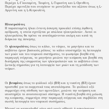
Περιέχει L-Γλουταμίνη, Ταυρίνη, L-Τυροσίνη και L-Ορνιθίνη.
Περιέχει αμινοξέα που ενισχύουν το μονοξείδιο του αζώτου όπως η L-
Αργινίνη και η L-Κιτρουλίνη.
Ηλεκτρολύτες
Η παρατεταμένη ή/και έντονη άσκηση προκαλεί επίσης άφθονη
εφίδρωση, η οποία σχετίζεται με απώλεια ηλεκτρολυτών. Αυτοί οι
ηλεκτρολύτες θα πρέπει να αναπληρώνονται ακόμη και κατά τη
διάρκεια της άσκησης.
Οι
ηλεκτρολύτες
όπως το κάλιο, το νάτριο, το μαγνήσιο και το
ασβέστιο έχουν βασικούς ρόλους: το κάλιο υποστηρίζει τη λειτουργία
των μυών και του νευρικού συστήματος, το φωσφόρο βοηθά στη
παραγωγή ενέργειας, το μαγνήσιο μειώνει την κούραση και βοηθά στη
διατήρηση της ισορροπίας των ηλεκτρολυτών και το ασβέστιο είναι
ζωτικής σημασίας για τη λειτουργία των μυών και τη μετάδοση των
νεύρων.
Οι
βιταμίνες
όπως το φυλλικό οξύ (B9) και η νιασίνη (B3) έχουν
προστεθεί για τα ευεργετικά τους αποτελέσματα. Το φυλλικό οξύ
συμμετέχει στη σύνθεση των αμινοξέων, μειώνει την κούραση και
υποστηρίζει το ανοσοποιητικό σύστημα. Η νιασίνη βοηθά στη μείωση
της κούρασης, συμμετέχει στην παραγωγή ενέργειας και συμβάλλει στη
σωστή λειτουργία του νευρικού συστήματος.
Μπορεί να καταναλωθεί μόνο από υγιείς αθλητές ή ασκούμενους,