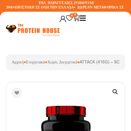
ΤΗΛ. ΠΑΡΑΓΓΕΛΙΕΣ 2130411750
Ν 30€
•
ΑΠΟΣΤΟΛΗ ΣΕ ΟΛΗ ΤΗΝ ΕΛΛΑΔΑ
•
ΔΩΡΕΑΝ ΜΕΤΑΦΟΡΙΚΑ ΣΕ ΑΓΟΡ
0
0
Αρχική
●
Ενεργειακά
●
Χωρίς Διεγερτικά
●
ATTACK (416G) – SCITEC