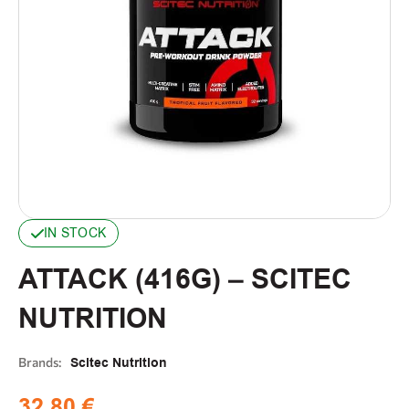
IN STOCK
ATTACK (416G) – SCITEC
NUTRITION
Brands:
Scitec Nutrition
32,80
€