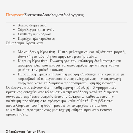
Περιγραφη
Συστατικα
Δοσολογια
Αξιολογησεις
​Χωρίς διεργετικά
Σύμπλεγμα κρεατινών
Σύνθεση αμινοξέων
Περιέχει ηλεκτρολύτες
Σύμπλεγμα Κρεατινών
Μονοϋδρική Κρεατίνη: Η πιο μελετημένη και αξιόπιστη μορφή,
ιδανική για αύξηση δύναμης και μυϊκής μάζας.
Κιτρική Κρεατίνη: Γνωστή για την καλύτερη διαλυτότητα και
απορρόφηση, που μπορεί να υποστηρίξει την αντοχή και να
μειώσει την μυϊκή κόπωση.
Πυρουβική Κρεατίνη: Αυτή η μορφή συνδυάζει την κρεατίνη με
πυρουβικό οξύ, μεγιστοποιώντας ενδεχομένως την παραγωγή
ενέργειας κατά τη διάρκεια προπονήσεων υψηλής έντασης.
Οι έρευνες προτείνουν ότι η καθημερινή πρόσληψη 3 γραμμαρίων
κρεατίνης ενισχύει αποτελεσματικά την απόδοση κατά τη διάρκεια
σύντομων εκρήξεων υψηλής έντασης άσκησης, καθιστώντας την
πολύτιμη προσθήκη στο πρόγραμμα κάθε αθλητή. Για βέλτιστα
αποτελέσματα, αυτή η δόση μπορεί να αναμιχθεί με μια δόση
του Attack, προσφέροντας μια ισχυρή ώθηση πριν από έντονες
προπονήσεις.
Σύμπλεγμα Αμινοξέων