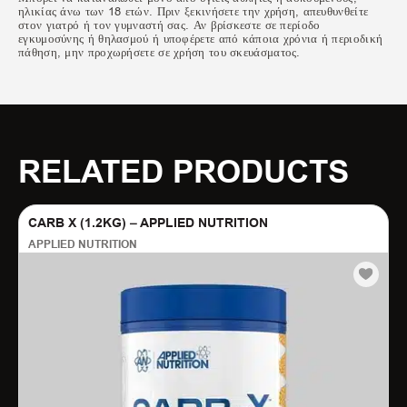
ηλικίας άνω των 18 ετών. Πριν ξεκινήσετε την χρήση, απευθυνθείτε
στον γιατρό ή τον γυμναστή σας. Αν βρίσκεστε σε περίοδο
εγκυμοσύνης ή θηλασμού ή υποφέρετε από κάποια χρόνια ή περιοδική
πάθηση, μην προχωρήσετε σε χρήση του σκευάσματος.
RELATED PRODUCTS
CARB X (1.2KG) – APPLIED NUTRITION
APPLIED NUTRITION