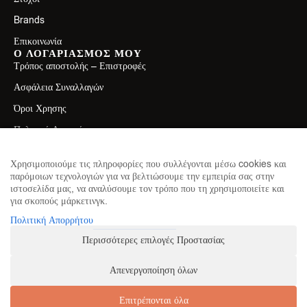
Brands
Επικοινωνία
Ο ΛΟΓΑΡΙΑΣΜΟΣ ΜΟΥ
Τρόπος αποστολής – Επιστροφές
Ασφάλεια Συναλλαγών
Όροι Χρησης
Πολιτική Απορρήτου
ΕΠΙΚΟΙΝΩΝΙΑ
Λεωφ. Ελ. Βενιζέλου 71, Καλλιθέα 17671
Χρησιμοποιούμε τις πληροφορίες που συλλέγονται μέσω cookies και
παρόμοιων τεχνολογιών για να βελτιώσουμε την εμπειρία σας στην
2130411750
ιστοσελίδα μας, να αναλύσουμε τον τρόπο που τη χρησιμοποιείτε και
για σκοπούς μάρκετινγκ.
info@theproteinhouse.gr
ΕΓΓΡΑΦΕΙΤΕ ΣΤΟ NEWSLETTER
Πολιτική Απορρήτου
για να μαθαίνετε πρώτοι τα νέα μας
Περισσότερες επιλογές Προστασίας
Απενεργοποίηση όλων
ΕΓΓΡΑΦΗ
Επιτρέπονται όλα