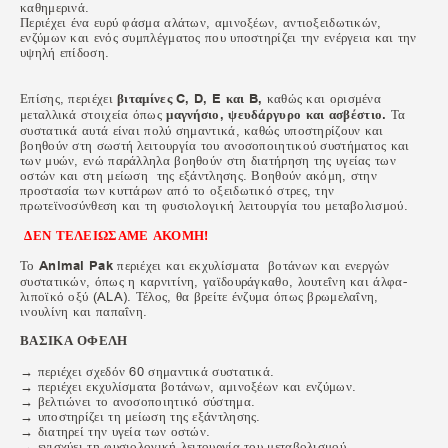
καθημερινά.
Περιέχει ένα ευρύ φάσμα αλάτων, αμινοξέων, αντιοξειδωτικών,
ενζύμων και ενός συμπλέγματος που υποστηρίζει την ενέργεια και την
υψηλή επίδοση.
Επίσης, περιέχει
βιταμίνες C, D, E και B,
καθώς και ορισμένα
μεταλλικά στοιχεία όπως
μαγνήσιο, ψευδάργυρο και ασβέστιο.
Τα
συστατικά αυτά είναι πολύ σημαντικά, καθώς υποστηρίζουν και
βοηθούν στη σωστή λειτουργία του ανοσοποιητικού συστήματος και
των μυών, ενώ παράλληλα βοηθούν στη διατήρηση της υγείας των
οστών και στη μείωση της εξάντλησης. Βοηθούν ακόμη, στην
προστασία των κυττάρων από το οξειδωτικό στρες, την
πρωτεϊνοσύνθεση και τη φυσιολογική λειτουργία του μεταβολισμού.
ΔΕΝ ΤΕΛΕΙΩΣΑΜΕ ΑΚΟΜΗ!
Το
Animal Pak
περιέχει και εκχυλίσματα βοτάνων και ενεργών
συστατικών, όπως η καρνιτίνη, γαϊδουράγκαθο, λουτεΐνη και άλφα-
λιποϊκό οξύ (ALA). Τέλος, θα βρείτε ένζυμα όπως βρωμελαΐνη,
ινουλίνη και παπαΐνη.
ΒΑΣΙΚΑ ΟΦΕΛΗ
→ περιέχει σχεδόν 60 σημαντικά συστατικά.
→ περιέχει εκχυλίσματα βοτάνων, αμινοξέων και ενζύμων.
→ βελτιώνει το ανοσοποιητικό σύστημα.
→ υποστηρίζει τη μείωση της εξάντλησης.
→ διατηρεί την υγεία των οστών.
→ ενισχύει τη φυσιολογική λειτουργία του μεταβολισμού.