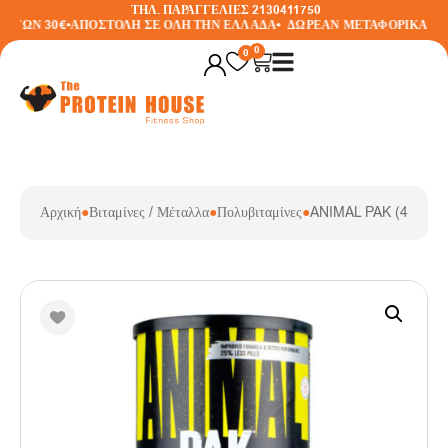
ΤΗΛ. ΠΑΡΑΓΓΕΛΙΕΣ 2130411750
 ΤΩΝ 30€
•
ΑΠΟΣΤΟΛΗ ΣΕ ΟΛΗ ΤΗΝ ΕΛΛΑΔΑ
•
ΔΩΡΕΑΝ ΜΕΤΑΦΟΡΙΚΑ ΣΕ Α
0
0
Αρχική
●
Βιταμίνες / Μέταλλα
●
Πολυβιταμίνες
●
ANIMAL PAK (44 PA