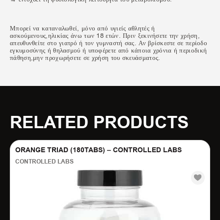
Μπορεί να καταναλωθεί, μόνο από υγιείς αθλητές ή
ασκούμενους,ηλικίας άνω των 18 ετών. Πριν ξεκινήσετε την χρήση,
απευθυνθείτε στο γιατρό ή τον γυμναστή σας. Αν βρίσκεστε σε περίοδο
εγκυμοσύνης ή θηλασμού ή υποφέρετε από κάποια χρόνια ή περιοδική
πάθηση,μην προχωρήσετε σε χρήση του σκευάσματος.
RELATED PRODUCTS
ORANGE TRIAD (180TABS) – CONTROLLED LABS
CONTROLLED LABS