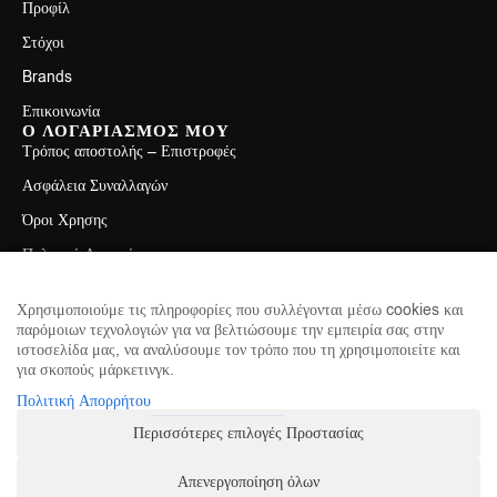
Προφίλ
Στόχοι
Brands
Επικοινωνία
Ο ΛΟΓΑΡΙΑΣΜΟΣ ΜΟΥ
Τρόπος αποστολής – Επιστροφές
Ασφάλεια Συναλλαγών
Όροι Χρησης
Πολιτική Απορρήτου
ΕΠΙΚΟΙΝΩΝΙΑ
Λεωφ. Ελ. Βενιζέλου 71, Καλλιθέα 17671
Χρησιμοποιούμε τις πληροφορίες που συλλέγονται μέσω cookies και
παρόμοιων τεχνολογιών για να βελτιώσουμε την εμπειρία σας στην
2130411750
ιστοσελίδα μας, να αναλύσουμε τον τρόπο που τη χρησιμοποιείτε και
για σκοπούς μάρκετινγκ.
info@theproteinhouse.gr
ΕΓΓΡΑΦΕΙΤΕ ΣΤΟ NEWSLETTER
Πολιτική Απορρήτου
για να μαθαίνετε πρώτοι τα νέα μας
Περισσότερες επιλογές Προστασίας
Απενεργοποίηση όλων
ΕΓΓΡΑΦΗ