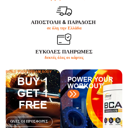
ΑΠΟΣΤΟΛΗ & ΠΑΡΆΔΟΣΗ
σε όλη την Ελλάδα
ΕΥΚΟΛΕΣ ΠΛΗΡΩΜΕΣ
δεκτές όλες οι κάρτες
BUILD YOUR DREAM BODY
BUY 1
POWER YOUR
WORKOUT
GET 1
FREE
ΟΛΕΣ ΟΙ ΠΡΟΣΦΟΡΕΣ