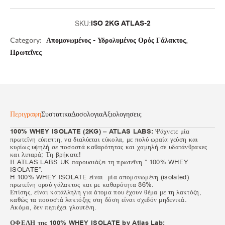
ISO 2KG ATLAS-2
SKU:
,
Category:
Απομονωμένος - Υδρολυμένος Ορός Γάλακτος
Πρωτεΐνες
Περιγραφη
Συστατικα
Δοσολογια
Αξιολογησεις
100% WHEY ISOLATE (2KG) – ATLAS LABS:
Ψάχνετε μία
πρωτεΐνη εύπεπτη, να διαλύεται εύκολα, με πολύ ωραία γεύση και
κυρίως υψηλή σε ποσοστά καθαρότητας και χαμηλή σε υδατάνθρακες
και λιπαρά; Τη βρήκατε!
Η ATLAS LABS UK παρουσιάζει τη πρωτεΐνη ” 100% WHEY
ISOLATE”.
H 100% WHEY ISOLATE είναι μία απομονωμένη (isolated)
πρωτεΐνη ορού γάλακτος και με καθαρότητα 86%.
Επίσης, είναι κατάλληλη για άτομα που έχουν θέμα με τη λακτόζη,
καθώς τα ποσοστά λακτόζης στη δόση είναι σχεδόν μηδενικά.
Ακόμα, δεν περιέχει γλουτένη.
ΟΦΕΛΗ της 100% WHEY ISOLATE by Atlas Lab: