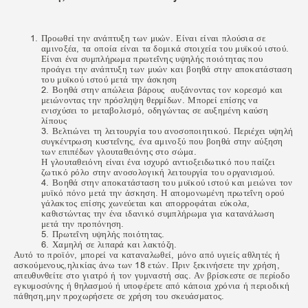
Προωθεί την ανάπτυξη των μυών. Είναι είναι πλούσια σε
αμινοξέα, τα οποία είναι τα δομικά στοιχεία του μυϊκού ιστού.
Είναι ένα συμπλήρωμα πρωτεΐνης υψηλής ποιότητας που
προάγει την ανάπτυξη των μυών και βοηθά στην αποκατάσταση
του μυϊκού ιστού μετά την άσκηση
2. Βοηθά στην απώλεια βάρους αυξάνοντας τον κορεσμό και
μειώνοντας την πρόσληψη θερμίδων. Μπορεί επίσης να
ενισχύσει το μεταβολισμό, οδηγώντας σε αυξημένη καύση
λίπους
3. Βελτιώνει τη λειτουργία του ανοσοποιητικού. Περιέχει υψηλή
συγκέντρωση κυστεΐνης, ένα αμινοξύ που βοηθά στην αύξηση
των επιπέδων γλουταθειόνης στο σώμα.
Η γλουταθειόνη είναι ένα ισχυρό αντιοξειδωτικό που παίζει
ζωτικό ρόλο στην ανοσολογική λειτουργία του οργανισμού.
4. Βοηθά στην αποκατάσταση του μυϊκού ιστού και μειώνει τον
μυϊκό πόνο μετά την άσκηση. Η απομονωμένη πρωτεΐνη ορού
γάλακτος επίσης χωνεύεται και απορροφάται εύκολα,
καθιστώντας την ένα ιδανικό συμπλήρωμα για κατανάλωση
μετά την προπόνηση.
5. Πρωτεΐνη υψηλής ποιότητας.
6. Χαμηλή σε λιπαρά και λακτόζη.
Αυτό το προϊόν, μπορεί να καταναλωθεί, μόνο από υγιείς αθλητές ή
ασκούμενους,ηλικίας άνω των 18 ετών. Πριν ξεκινήσετε την χρήση,
απευθυνθείτε στο γιατρό ή τον γυμναστή σας. Αν βρίσκεστε σε περίοδο
εγκυμοσύνης ή θηλασμού ή υποφέρετε από κάποια χρόνια ή περιοδική
πάθηση,μην προχωρήσετε σε χρήση του σκευάσματος.