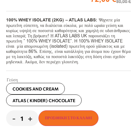
80,00
€
100% WHEY ISOLATE (2KG) – ATLAS LABS:
Ψάχνετε μία
πρωτεΐνη εύπεπτη, να διαλύεται εύκολα, με πολύ ωραία γεύση και
κυρίως υψηλή σε ποσοστά καθαρότητας και χαμηλή σε υδατάνθρακες
και λιπαρά; Τη βρήκατε! Η ATLAS LABS UK παρουσιάζει τη
πρωτεΐνη ” 100% WHEY ISOLATE”. H 100% WHEY ISOLATE
είναι μία απομονωμένη (isolated) πρωτεΐνη ορού γάλακτος και με
καθαρότητα 86%. Επίσης, είναι κατάλληλη για άτομα που έχουν θέμα
με τη λακτόζη, καθώς τα ποσοστά λακτόζης στη δόση είναι σχεδόν
μηδενικά. Ακόμα, δεν περιέχει γλουτένη.
Γεύση
COOKIES AND CREAM
ATLAS ( KINDER) CHOCOLATE
-
+
ΠΡΟΣΘΉΚΗ ΣΤΟ ΚΑΛΆΘΙ