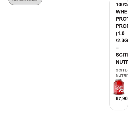
100%
WHEY
PROTE
PROFE
(1.8
/2.3G)
–
SCITE
NUTRI
SCITEC
NUTRITI
87,90
€
ΠΡΟΣΘ
ΣΤΟ
ΚΑΛΑΘΙ