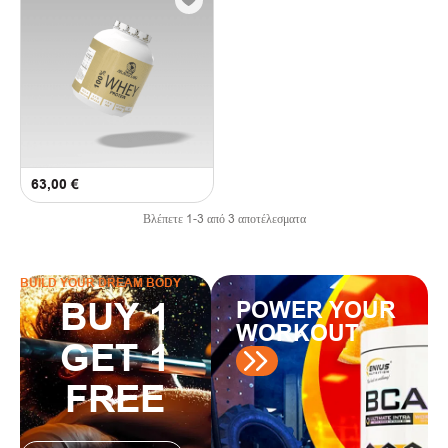
63,00
€
Βλέπετε
1
-
3
από
3
αποτέλεσματα
BUILD YOUR DREAM BODY
BUY 1
POWER YOUR
WORKOUT
GET 1
FREE