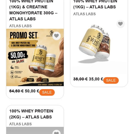
100% WHEY PROTEIN
100% WHEY PROTEIN
(1KG) & CREATINE
(1KG) – ATLAS LABS
FILTER BY PRICE
MONOHYDRATE 300G –
ATLAS LABS
ATLAS LABS
ATLAS LABS
35
€
—
65
€
38,00
€
35,00
€
SALE
64,60
€
50,00
€
SALE
100% WHEY PROTEIN
(2KG) – ATLAS LABS
ATLAS LABS