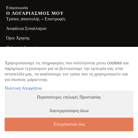
Επικοινωνία
Ο ΛΟΓΑΡΙΑΣΜΟΣ ΜΟΥ
Τρόπος αποστολής – Επιστροφές
Ασφάλεια Συναλλαγών
Όροι Χρησης
Πολιτική Απορρήτου
ΕΠΙΚΟΙΝΩΝΙΑ
Λεωφ. Ελ. Βενιζέλου 71, Καλλιθέα 17671
Χρησιμοποιούμε τις πληροφορίες που συλλέγονται μέσω cookies και
παρόμοιων τεχνολογιών για να βελτιώσουμε την εμπειρία σας στην
2130411750
ιστοσελίδα μας, να αναλύσουμε τον τρόπο που τη χρησιμοποιείτε και
για σκοπούς μάρκετινγκ.
info@theproteinhouse.gr
ΕΓΓΡΑΦΕΙΤΕ ΣΤΟ NEWSLETTER
Πολιτική Απορρήτου
για να μαθαίνετε πρώτοι τα νέα μας
Περισσότερες επιλογές Προστασίας
Απενεργοποίηση όλων
ΕΓΓΡΑΦΗ
Επιτρέπονται όλα
Κατασκευή Ιστοσελίδων
Web Future