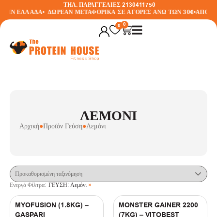
ΤΗΛ. ΠΑΡΑΓΓΕΛΙΕΣ 2130411750
 ΤΗΝ ΕΛΛΑΔΑ
•
ΔΩΡΕΑΝ ΜΕΤΑΦΟΡΙΚΑ ΣΕ ΑΓΟΡΕΣ ΑΝΩ ΤΩΝ 30€
•
ΑΠΟΣΤΟ
Φίλτρα
0
0
Ενεργά Φίλτρα:
ΓΕΥΣΗ
:
Λεμόνι
×
ΔΕΙΤΕ ΤΙΣ ΠΡΟΣΦΟΡΕΣ
ΛΕΜΌΝΙ
BRANDS
Αρχική
●
Προϊόν Γεύση
●
Λεμόνι
(
1
)
Gaspari
(
1
)
Vitobest
ΓΕΥΣΗ
Ενεργά Φίλτρα:
ΓΕΥΣΗ
:
Λεμόνι
×
(
1
)
ACID STRAWBERRY
MYOFUSION (1.8KG) –
MONSTER GAINER 2200
(
1
)
Amazing Cake Pop
GASPARI
(7KG) – VITOBEST