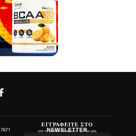
ΕΓΓΡΑΦΕΙΤΕ ΣΤΟ
NEWSLETTER
 17671
για να μαθαίνετε πρώτοι τα νέα μας