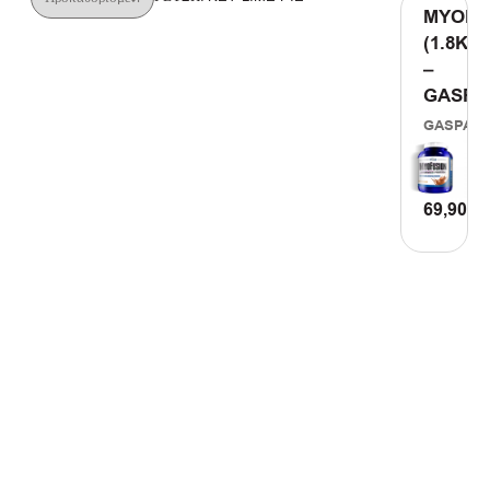
MYOFU
(1.8KG)
–
GASPA
GASPARI
69,90
€
ΠΡΟΣΘ
ΣΤΟ
ΚΑΛΑΘΙ