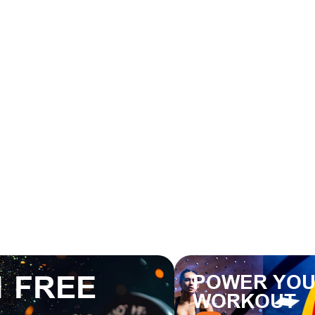
1 FREE
POWER YO
WORKOUT