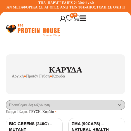
ΤΗΛ. ΠΑΡΑΓΓΕΛΙΕΣ 2130411750
ΡΕΑΝ ΜΕΤΑΦΟΡΙΚΑ ΣΕ ΑΓΟΡΕΣ ΑΝΩ ΤΩΝ 30€
•
ΑΠΟΣΤΟΛΗ ΣΕ ΟΛΗ ΤΗΝ 
Φίλτρα
0
0
Ενεργά Φίλτρα:
ΓΕΥΣΗ
:
Καρύδα
×
ΔΕΙΤΕ ΤΙΣ ΠΡΟΣΦΟΡΕΣ
ΚΑΡΎΔΑ
SHOP BY GOAL
Αρχική
●
Προϊόν Γεύση
●
Καρύδα
(
1
)
Αδυνάτισμα
(
4
)
Απώλεια Λίπους
(
3
)
Μυϊκή Μάζα & Αύξηση Όγκου
Ενεργά Φίλτρα:
ΓΕΥΣΗ
:
Καρύδα
×
BRANDS
BIG GREENS (246G) –
ZMA (90CAPS) –
(
1
)
5% Nutrition - Rich Piana
MUTANT
NATURAL HEALTH