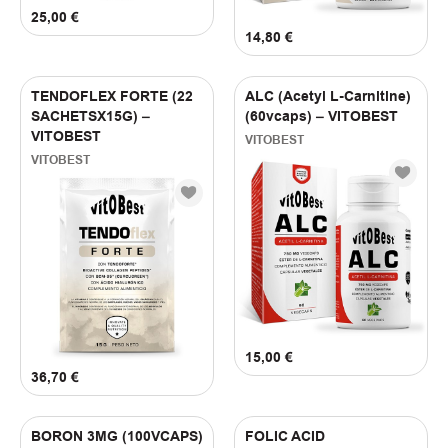
(
1
)
Blueberry lemonade
25,00
€
(
1
)
Bubble Gum
14,80
€
(
1
)
BUBBLEGUM CRUSH
(
1
)
BUBBLEGUNS
TENDOFLEX FORTE (22
ALC (Acetyl L-Carnitine)
(
1
)
BURGER
SACHETSX15G) –
(60vcaps) – VITOBEST
(
1
)
BURGER RELISH
VITOBEST
VITOBEST
(
1
)
BUTTER
VITOBEST
(
1
)
CAESAR
(
1
)
CANOLA
(
1
)
CARAMEL
(
1
)
CARAMEL CHAOS
(
1
)
CARAMEL CRUNCH
(
1
)
CARBONARA
(
1
)
CEASAR
(
1
)
CHERRY
(
1
)
CHERRY BOMB
15,00
€
(
1
)
CHERRY LEMONADE
36,70
€
(
1
)
CHERRY LEMPNADE
(
1
)
CHERRY LIME
(
1
)
CHERRY LIMEADE
BORON 3MG (100VCAPS)
FOLIC ACID