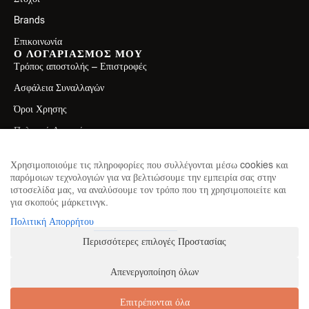
(
1
)
Fruit Fusion
(
1
)
FRUIT PUNCH
Brands
(
1
)
FRUIT PUNCH FURY
Επικοινωνία
(
1
)
FRUIT SALAD
Ο ΛΟΓΑΡΙΑΣΜΟΣ ΜΟΥ
(
1
)
FUDGE BROWNIE
Τρόπος αποστολής – Επιστροφές
(
1
)
FURIOUS GRAPE
Ασφάλεια Συναλλαγών
(
1
)
GANGSTA GRAPE
(
1
)
GARLIC OIL
Όροι Χρησης
(
1
)
GRAPE
Πολιτική Απορρήτου
(
1
)
GRAPE BUBBLEGUM
ΕΠΙΚΟΙΝΩΝΙΑ
(
1
)
GRAPE GAZILLIONS
Λεωφ. Ελ. Βενιζέλου 71, Καλλιθέα 17671
Χρησιμοποιούμε τις πληροφορίες που συλλέγονται μέσω cookies και
(
1
)
Grapefruit - Lime
παρόμοιων τεχνολογιών για να βελτιώσουμε την εμπειρία σας στην
2130411750
(
1
)
GREEN APPLE
ιστοσελίδα μας, να αναλύσουμε τον τρόπο που τη χρησιμοποιείτε και
(
1
)
GUAVA NECTARINE
για σκοπούς μάρκετινγκ.
info@theproteinhouse.gr
(
1
)
HAZELNUT CARAMEL
ΕΓΓΡΑΦΕΙΤΕ ΣΤΟ NEWSLETTER
Πολιτική Απορρήτου
για να μαθαίνετε πρώτοι τα νέα μας
(
1
)
HAZENULT WHIP
Περισσότερες επιλογές Προστασίας
(
1
)
HAZENULTS
(
1
)
HONEY BBQ
Απενεργοποίηση όλων
(
1
)
HONEY BERRY
ΕΓΓΡΑΦΗ
(
1
)
HONEY LEMON TEA
Επιτρέπονται όλα
(
1
)
HONEY MUSTARD