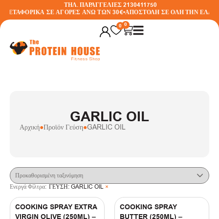
ΤΗΛ. ΠΑΡΑΓΓΕΛΙΕΣ 2130411750
ΜΕΤΑΦΟΡΙΚΑ ΣΕ ΑΓΟΡΕΣ ΑΝΩ ΤΩΝ 30€
•
ΑΠΟΣΤΟΛΗ ΣΕ ΟΛΗ ΤΗΝ ΕΛΛΑ
Φίλτρα
0
0
Ενεργά Φίλτρα:
ΓΕΥΣΗ
:
GARLIC OIL
×
ΔΕΙΤΕ ΤΙΣ ΠΡΟΣΦΟΡΕΣ
GARLIC OIL
BRANDS
Αρχική
●
Προϊόν Γεύση
●
GARLIC OIL
(
1
)
Best Joy
(
2
)
Cheat Meal Nutrition
(
1
)
Gaspari
Ενεργά Φίλτρα:
ΓΕΥΣΗ
:
GARLIC OIL
×
ΓΕΥΣΗ
COOKING SPRAY EXTRA
COOKING SPRAY
(
1
)
ACID STRAWBERRY
VIRGIN OLIVE (250ML) –
BUTTER (250ML) –