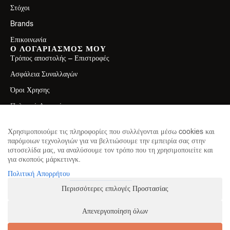
Στόχοι
Brands
Επικοινωνία
Ο ΛΟΓΑΡΙΑΣΜΟΣ ΜΟΥ
Τρόπος αποστολής – Επιστροφές
Ασφάλεια Συναλλαγών
Όροι Χρησης
Πολιτική Απορρήτου
ΕΠΙΚΟΙΝΩΝΙΑ
Λεωφ. Ελ. Βενιζέλου 71, Καλλιθέα 17671
Χρησιμοποιούμε τις πληροφορίες που συλλέγονται μέσω cookies και
παρόμοιων τεχνολογιών για να βελτιώσουμε την εμπειρία σας στην
2130411750
ιστοσελίδα μας, να αναλύσουμε τον τρόπο που τη χρησιμοποιείτε και
για σκοπούς μάρκετινγκ.
info@theproteinhouse.gr
ΕΓΓΡΑΦΕΙΤΕ ΣΤΟ NEWSLETTER
Πολιτική Απορρήτου
για να μαθαίνετε πρώτοι τα νέα μας
Περισσότερες επιλογές Προστασίας
Απενεργοποίηση όλων
ΕΓΓΡΑΦΗ