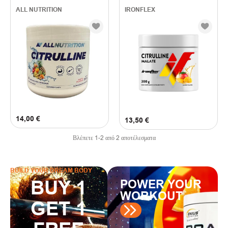
(
1
)
Natural
ALL NUTRITION
IRONFLEX
(
1
)
ORANGE
(
2
)
STRAWBERRY
FILTER BY PRICE
13
€
—
18
€
14,00
€
13,50
€
Βλέπετε
1
-
2
από
2
αποτέλεσματα
BUILD YOUR DREAM BODY
BUY 1
POWER YOUR
WORKOUT
GET 1