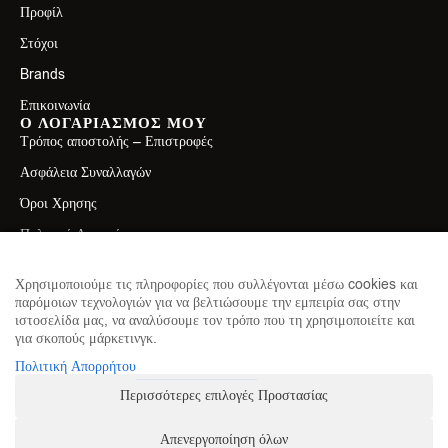
(
1
)
CHERRY LEMONADE
Προφίλ
(
1
)
CHERRY LEMPNADE
Στόχοι
(
1
)
CHERRY LIME
(
1
)
CHERRY LIMEADE
Brands
(
1
)
CHILI OIL
Επικοινωνία
(
1
)
CHOCAHOLIC
Ο ΛΟΓΑΡΙΑΣΜΟΣ ΜΟΥ
(
1
)
CHOCO
Τρόπος αποστολής – Επιστροφές
(
1
)
CHOCO BANANA
Ασφάλεια Συναλλαγών
(
1
)
CHOCO BROWNIE
(
1
)
Όροι Χρησης
CHOCO BUENO
(
1
)
CHOCO CANDIES
Πολιτική Απορρήτου
(
1
)
CHOCO CARAMEL
ΕΠΙΚΟΙΝΩΝΙΑ
(
1
)
Λεωφ. Ελ. Βενιζέλου 71, Καλλιθέα 17671
CHOCO CARAMEL COOKIE DOUGH
Χρησιμοποιούμε τις πληροφορίες που συλλέγονται μέσω cookies και
(
1
)
CHOCO CHERRY
παρόμοιων τεχνολογιών για να βελτιώσουμε την εμπειρία σας στην
2130411750
(
1
)
CHOCO CHOCO
ιστοσελίδα μας, να αναλύσουμε τον τρόπο που τη χρησιμοποιείτε και
(
1
)
CHOCO COCO
για σκοπούς μάρκετινγκ.
info@theproteinhouse.gr
(
1
)
ΕΓΓΡΑΦΕΙΤΕ ΣΤΟ NEWSLETTER
CHOCO COCONUT
Πολιτική Απορρήτου
για να μαθαίνετε πρώτοι τα νέα μας
(
1
)
CHOCO COOKIES
Περισσότερες επιλογές Προστασίας
(
1
)
CHOCO DELUXE
(
1
)
CHOCO DONUT
Απενεργοποίηση όλων
(
1
)
ΕΓΓΡΑΦΗ
CHOCO HUZELNUTS