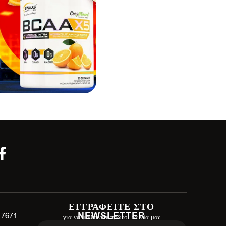
ΕΓΓΡΑΦΕΙΤΕ ΣΤΟ
NEWSLETTER
 17671
για να μαθαίνετε πρώτοι τα νέα μας