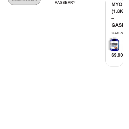
RASBERRY
MYOFU
(1.8KG)
–
GASPA
GASPARI
69,90
€
ΠΡΟΣΘ
ΣΤΟ
ΚΑΛΑΘΙ