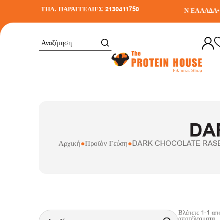
ΤΗΛ. ΠΑΡΑΓΓΕΛΙΕΣ 2130411750
ΙΚΑ ΣΕ ΑΓΟΡΕΣ ΑΝΩ ΤΩΝ 30€
•
ΑΠΟΣΤΟΛΗ ΣΕ ΟΛΗ ΤΗΝ ΕΛΛΑΔΑ
•
DA
Αρχική
●
Προϊόν Γεύση
●
DARK CHOCOLATE RAS
Βλέπετε
1
-
1
απ
αποτέλεσματα