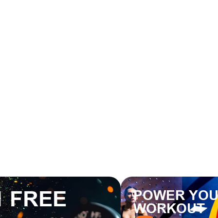
1 FREE
POWER YO
WORKOUT