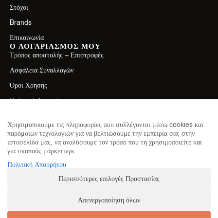
Στόχοι
Brands
Επικοινωνία
Ο ΛΟΓΑΡΙΑΣΜΟΣ ΜΟΥ
Τρόπος αποστολής – Επιστροφές
Ασφάλεια Συναλλαγών
Όροι Χρησης
Πολιτική Απορρήτου
ΕΠΙΚΟΙΝΩΝΙΑ
Λεωφ. Ελ. Βενιζέλου 71, Καλλιθέα 17671
Χρησιμοποιούμε τις πληροφορίες που συλλέγονται μέσω cookies και
παρόμοιων τεχνολογιών για να βελτιώσουμε την εμπειρία σας στην
2130411750
ιστοσελίδα μας, να αναλύσουμε τον τρόπο που τη χρησιμοποιείτε και
για σκοπούς μάρκετινγκ.
info@theproteinhouse.gr
ΕΓΓΡΑΦΕΙΤΕ ΣΤΟ NEWSLETTER
Πολιτική Απορρήτου
για να μαθαίνετε πρώτοι τα νέα μας
Περισσότερες επιλογές Προστασίας
Απενεργοποίηση όλων
ΕΓΓΡΑΦΗ